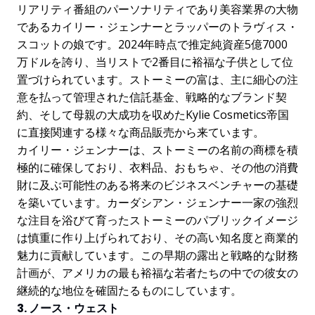
リアリティ番組のパーソナリティであり美容業界の大物
であるカイリー・ジェンナーとラッパーのトラヴィス・
スコットの娘です。2024年時点で推定純資産5億7000
万ドルを誇り、当リストで2番目に裕福な子供として位
置づけられています。ストーミーの富は、主に細心の注
意を払って管理された信託基金、戦略的なブランド契
約、そして母親の大成功を収めたKylie Cosmetics帝国
に直接関連する様々な商品販売から来ています。
カイリー・ジェンナーは、ストーミーの名前の商標を積
極的に確保しており、衣料品、おもちゃ、その他の消費
財に及ぶ可能性のある将来のビジネスベンチャーの基礎
を築いています。カーダシアン・ジェンナー一家の強烈
な注目を浴びて育ったストーミーのパブリックイメージ
は慎重に作り上げられており、その高い知名度と商業的
魅力に貢献しています。この早期の露出と戦略的な財務
計画が、アメリカの最も裕福な若者たちの中での彼女の
継続的な地位を確固たるものにしています。
3. ノース・ウェスト