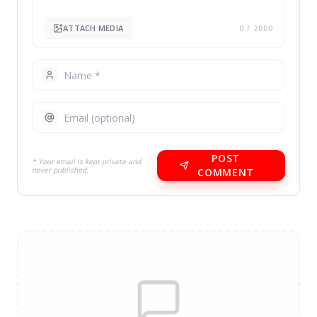
ATTACH MEDIA
0
/ 2000
POST
* Your email is kept private and
never published.
COMMENT