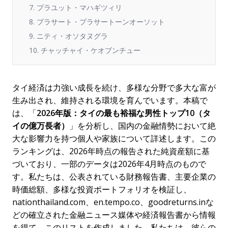
7. プラユット・マハギツィリ
8. プラサート・プラサートーンオーソット
9. ニティ・オソタヌグラ
10. チャッチャイ・ケオブンチュー
タイ経済は力強い成長を続け、多様な分野で多大な富が
生み出され、維持される環境を育んでいます。本稿で
は、「
2026年版：タイの最も裕福な男性トップ10（タ
イの億万長者）
」を分析し、国内の金融情勢において絶
大な影響力を持つ個人や家族について詳述します。この
ランキングは、2026年時点の報告された純資産額に基
づいており、一部のデータは2026年4月時点のもので
す。私たちは、公表されている財務報告書、主要企業の
時価総額、多様な投資ポートフォリオを検証し、
nationthailand.com、en.tempo.co、goodreturns.inな
どの確立された金融ニュース媒体や経済報告書から情報
を得て、このリストを作成しました。私たちは、彼らの