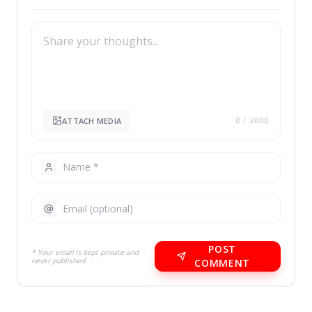
ATTACH MEDIA
0
/ 2000
POST
* Your email is kept private and
never published.
COMMENT