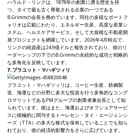
ハラルド・リンクは、1878年の創業に遡る歴史を持
つ、タイで最も古く尊敬される企業の一つである
B.Grimmの会長を務めています。同社の多様なポートフ
ォリオは広範にわたり、エネルギー生産、高度な産業シ
ステム、ヘルスケアサービス、そして大規模な不動産開
発プロジェクトを網羅しています。2026年4月時点で、
リンクの純資産は24.9億ドルと報告されており、彼のリ
ーダーシップの下でのB.Grimmの永続的な成功と戦略的
な多角化を反映しています。
7. プラユット・マハギツィリ
プラユット・マハギツィリは、コーヒー生産、鉄鋼製
造、海運などの分野に多大な投資を行う多角的なコング
ロマリットであるPMグループの創業者兼会長として知
られています。彼はまた、海運およびオフショアサービ
スに積極的に関与するトーレセン・タイ・エージェンシ
ーズ（TTA）の多大な株式を保有していることでも知ら
れており、彼の経済的影響力をさらに広げています。