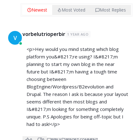
Newest
Most Voted
Most Replies
vorbelutrioperbir
1 YEAR AGO
V
<p>Hey would you mind stating which blog
platform you&#8217;re using? I&#8217;m
planning to start my own blog in the near
future but I&#8217;m having a tough time
choosing between
BlogEngine/Wordpress/B2evolution and
Drupal. The reason I ask is because your layout
seems different then most blogs and
I&#8217;m looking for something completely
unique. P.S Apologies for being off-topic but I
had to ask!</p>
0
0
REPLY
REPORT COMMENT