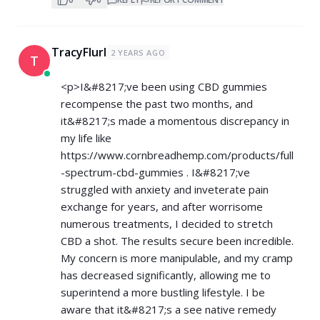
TracyFlurl
2 YEARS AGO
T
<p>I&#8217;ve been using CBD gummies
recompense the past two months, and
it&#8217;s made a momentous discrepancy in
my life like
https://www.cornbreadhemp.com/products/full
-spectrum-cbd-gummies
. I&#8217;ve
struggled with anxiety and inveterate pain
exchange for years, and after worrisome
numerous treatments, I decided to stretch
CBD a shot. The results secure been incredible.
My concern is more manipulable, and my cramp
has decreased significantly, allowing me to
superintend a more bustling lifestyle. I be
aware that it&#8217;s a see native remedy