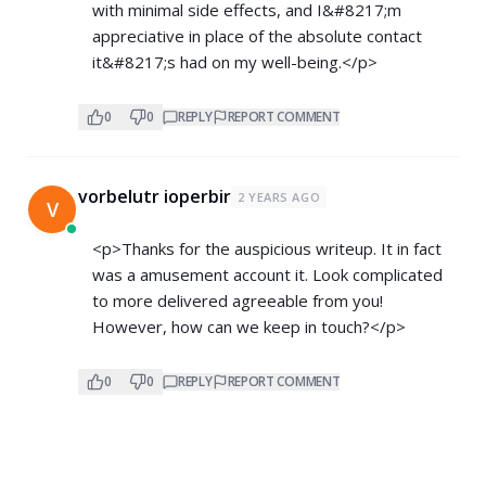
with minimal side effects, and I&#8217;m
appreciative in place of the absolute contact
it&#8217;s had on my well-being.</p>
0
0
REPLY
REPORT COMMENT
vorbelutr ioperbir
2 YEARS AGO
V
<p>Thanks for the auspicious writeup. It in fact
was a amusement account it. Look complicated
to more delivered agreeable from you!
However, how can we keep in touch?</p>
0
0
REPLY
REPORT COMMENT