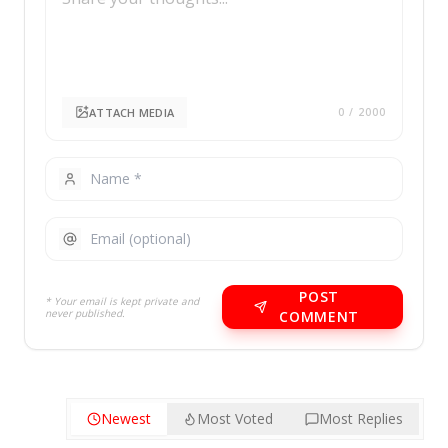
ATTACH MEDIA
0
/ 2000
POST
* Your email is kept private and
never published.
COMMENT
Newest
Most Voted
Most Replies