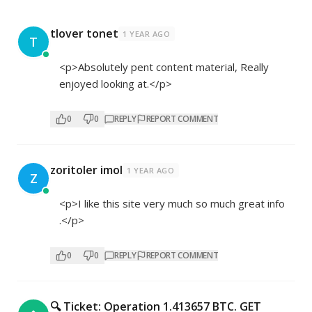
tlover tonet
1 YEAR AGO
T
<p>Absolutely pent content material, Really
enjoyed looking at.</p>
0
0
REPLY
REPORT COMMENT
zoritoler imol
1 YEAR AGO
Z
<p>I like this site very much so much great info
.</p>
0
0
REPLY
REPORT COMMENT
🔍 Ticket: Operation 1.413657 BTC. GET