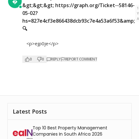

&gt;&gt;&gt; https://graph.org/Ticket--58146-
1
05-02?
hs=827e4cf3e866438dcb93c7e4a53a6f53&amp;
🔍
<p>ejp0je</p>
0
0
REPLY
REPORT COMMENT
Latest Posts
Top 10 Best Property Management
Companies In South Africa 2026