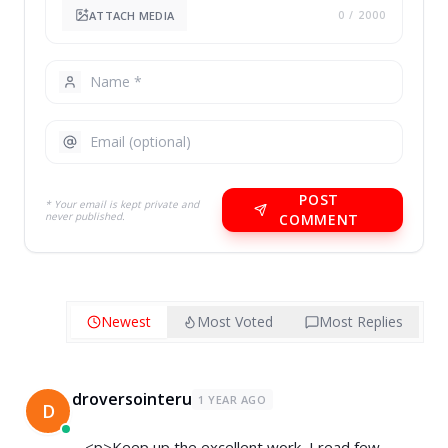
ATTACH MEDIA
0
/ 2000
POST
* Your email is kept private and
never published.
COMMENT
Newest
Most Voted
Most Replies
droversointeru
1 YEAR AGO
D
<p>Keep up the excellent work, I read few