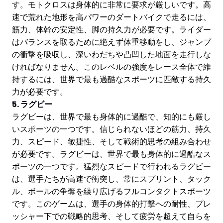
す。モトクロスは身体的に非常に要求が厳しいです。高
速で荒れた地形を高パワーのダートバイクで走るには、
筋力、体幹の安定性、脚の持久力が必要です。ライダー
はバランスを取るために絶えず体重移動をし、ジャンプ
の衝撃を吸収し、深いわだちや凸凹した地面を走行しな
ければなりません。このレベルの強度をレース全体で維
持するには、世界で最も過酷なスポーツに匹敵する持久
力が必要です。
5. ラグビー
ラグビーは、世界で最も身体的に過酷で、知的にも厳し
いスポーツの一つです。信じられないほどの筋力、持久
力、スピード、敏捷性、そして戦術的思考の組み合わせ
が必要です。ラグビーは、世界で最も身体的に過酷なス
ポーツの一つです。猛烈なスピードで行われるラグビー
は、選手たちが高速で衝突し、常にスプリント、タック
ル、ボールの争奪を繰り広げるフルコンタクトスポーツ
です。このゲームは、選手の身体的打撃への耐性、プレ
ッシャー下での戦略的思考、そして疲労を超えて自らを