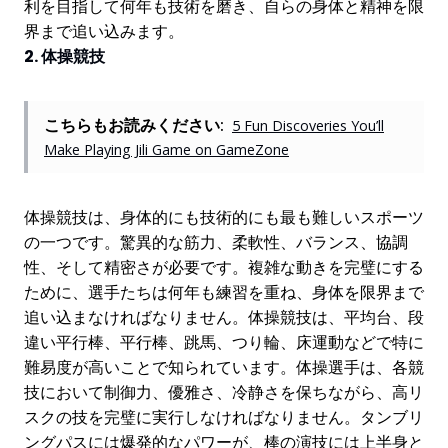
利を目指して何年も技術を磨き、自らの身体と精神を限
界まで追い込みます。
2. 体操競技
こちらもお読みください:
5 Fun Discoveries You’ll
Make Playing Jili Game on GameZone
体操競技は、身体的にも技術的にも最も難しいスポーツ
の一つです。驚異的な筋力、柔軟性、バランス、協調
性、そして精密さが必要です。複雑な動きを完璧にする
ために、選手たちは何年も練習を重ね、身体を限界まで
追い込まなければなりません。体操競技は、平均台、段
違い平行棒、平行棒、跳馬、つり輪、床運動などで特に
難易度が高いことで知られています。体操選手は、各競
技において制御力、優雅さ、冷静さを保ちながら、高リ
スクの技を完璧に実行しなければなりません。タンブリ
ングパスには爆発的なパワーが、棒の演技には上半身と