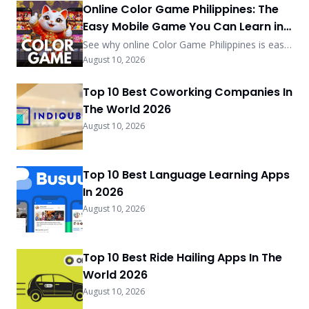
Online Color Game Philippines: The
Easy Mobile Game You Can Learn in
Minutes
See why online Color Game Philippines is easy
to learn, mobile-friendly, and perfect for casual
August 10, 2026
players looking for quick and simple digital
entertainment.
Top 10 Best Coworking Companies In
The World 2026
August 10, 2026
Top 10 Best Language Learning Apps
In 2026
August 10, 2026
Top 10 Best Ride Hailing Apps In The
World 2026
August 10, 2026