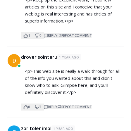
articles on this site and I conceive that your
weblog is real interesting and has circles of
superb information.</p>
1
0
REPLY
REPORT COMMENT
drover sointeru
1 YEAR AGO
D
<p>This web site is really a walk-through for all
of the info you wanted about this and didn’t
know who to ask. Glimpse here, and you’ll
definitely discover it.</p>
0
1
REPLY
REPORT COMMENT
zoritoler imol
1 YEAR AGO