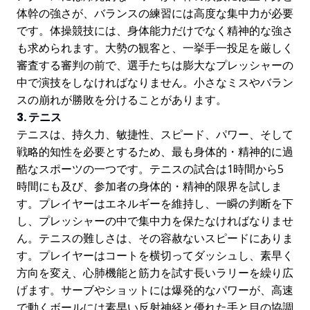
体幹の強さが、バランスの練習には高度な集中力が必要
です。体操競技には、身体能力だけでなく精神的な強さ
も求められます。大勢の観客と、一挙手一投足を厳しく
審査する審判の前で、選手たちは膨大なプレッシャーの
中で演技をしなければなりません。小さなミスやバラン
スの崩れが勝敗を分けることがあります。
3. テニス
テニスは、持久力、敏捷性、スピード、パワー、そして
戦略的知性を必要とするため、最も身体的・精神的に過
酷なスポーツの一つです。テニスの試合は1時間から5
時間にも及び、参加者の身体的・精神的限界を試しま
す。プレイヤーはエネルギーを維持し、一瞬の判断を下
し、プレッシャーの中で集中力を保たなければなりませ
ん。テニスの難しさは、その容赦ないスピードにありま
す。プレイヤーはコートを横切ってダッシュし、素早く
方向を変え、心肺機能と筋力を試す長いラリーを繰り広
げます。サーブやショットには爆発的なパワーが、高速
で動くボールには素早い反射神経と優れた手と目の協調