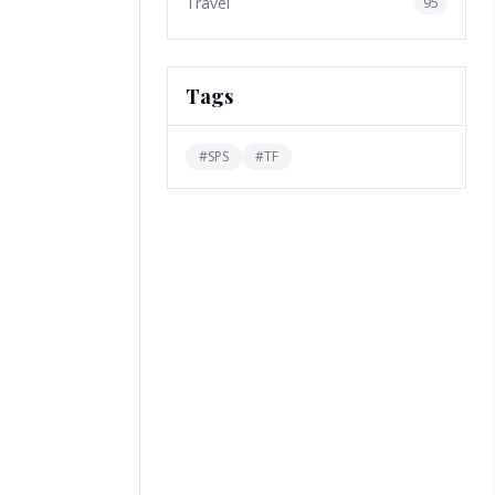
Travel
95
Tags
#
SPS
#
TF