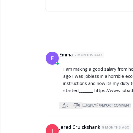
Emma
2 MONTHS AGO
E
I am making a good salary from h
ago I was jobless in a horrible e
instructions and now its my duty t
started_______
https://www.joba
0
0
REPLY
REPORT COMMENT
Jerad Cruickshank
8 MONTHS AGO
J