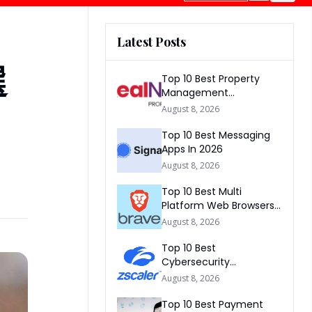
Latest Posts
選
Top 10 Best Property
Management
Companies In South
August 8, 2026
Africa 2026
Top 10 Best Messaging
Apps In 2026
August 8, 2026
Top 10 Best Multi
Platform Web Browsers
In The world 2026
August 8, 2026
Top 10 Best
Cybersecurity
Companies In America
August 8, 2026
2026
Top 10 Best Payment