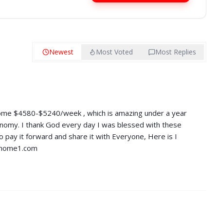
Newest
Most Voted
Most Replies
ome $4580-$5240/week , which is amazing und­er a year
conomy. I thank God every day I was blessed with these
o pay it forward and share it with Everyone, Here is I
thome1.com