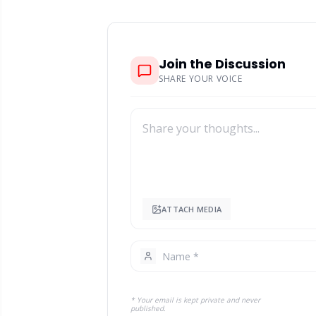
Join the Discussion
SHARE YOUR VOICE
ATTACH MEDIA
* Your email is kept private and never
published.