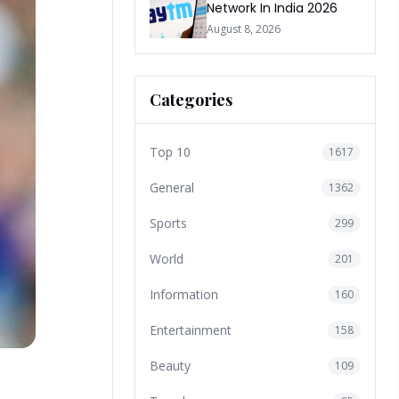
Network In India 2026
August 8, 2026
Categories
Top 10
1617
General
1362
Sports
299
World
201
Information
160
Entertainment
158
Beauty
109