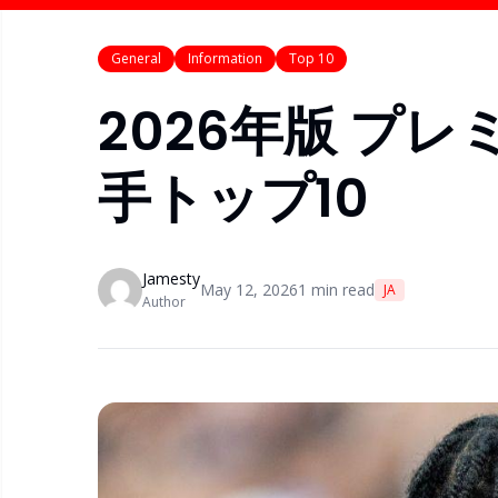
General
Information
Top 10
2026年版 プ
手トップ10
Jamesty
May 12, 2026
1
min read
JA
Author