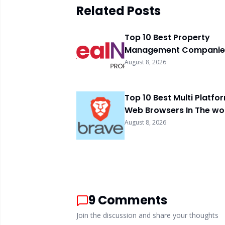
Related Posts
Top 10 Best Property
Management Companies
South Africa 2026
August 8, 2026
Top 10 Best Multi Platfo
Web Browsers In The wo
2026
August 8, 2026
9
Comments
Join the discussion and share your thoughts