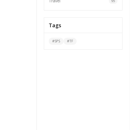
Travel
95
Tags
#
SPS
#
TF