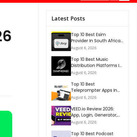
Latest Posts
6
Top 10 Best Esim
Provider In South Africa
2026
August 6, 2026
Top 10 Best Music
Distribution Platforms In
The World 2026
August 6, 2026
Top 10 Best
Teleprompter Apps In
2026
August 6, 2026
VEED.io Review 2026:
App, Login, Generator,
Download, AI & FAQs
August 6, 2026
Top 10 Best Podcast