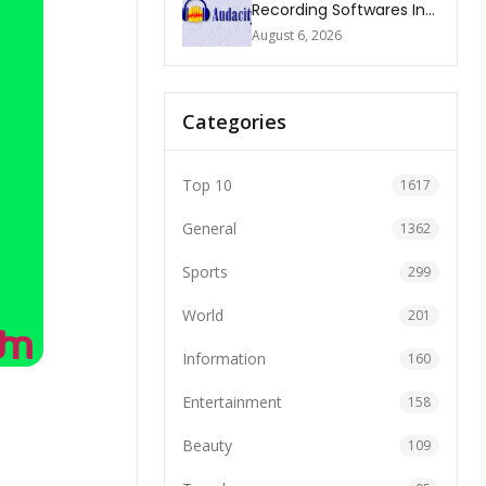
Recording Softwares In
2026
August 6, 2026
Categories
Top 10
1617
General
1362
Sports
299
World
201
Information
160
Entertainment
158
Beauty
109