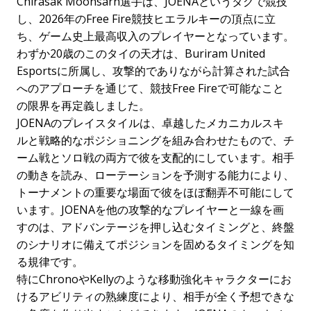
Chirasak Moonsarn選手は、JOENAというタグで競技
し、2026年のFree Fire競技ヒエラルキーの頂点に立
ち、ゲーム史上最高収入のプレイヤーとなっています。
わずか20歳のこのタイの天才は、Buriram United
Esportsに所属し、攻撃的でありながら計算された試合
へのアプローチを通じて、競技Free Fireで可能なこと
の限界を再定義しました。
JOENAのプレイスタイルは、卓越したメカニカルスキ
ルと戦略的なポジショニングを組み合わせたもので、チ
ーム戦とソロ戦の両方で彼を支配的にしています。相手
の動きを読み、ローテーションを予測する能力により、
トーナメントの重要な場面で彼をほぼ翻弄不可能にして
います。JOENAを他の攻撃的なプレイヤーと一線を画
すのは、アドバンテージを押し込むタイミングと、終盤
のシナリオに備えてポジションを固めるタイミングを知
る規律です。
特にChronoやKellyのような移動強化キャラクターにお
けるアビリティの熟練度により、相手が全く予想できな