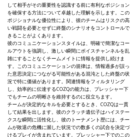
して相手がその重要性を認識する前に有利なポジション
を確保する方法について卓越した理解を示します。この
ポジショナルな優位性により、彼のチームはリスクの高
い戦闘を必要とせずに終盤のシナリオをコントロールで
きることがよくあります。
彼のコミュニケーションスタイルは、明確で簡潔なコー
ルアウトを強調し、激しい瞬間にボイスチャンネルを乱
雑にすることなくチームメイトに情報を提供し続けま
す。このコミュニケーションの規律は、情報過多が誤っ
た意思決定につながる可能性がある混沌とした終盤の状
況で特に価値があります。関連情報をフィルタリング
し、効率的に伝達するCOZQの能力は、プレッシャー下
でもチームの明晰さを維持するのに役立ちます。
チームが決定的なキルを必要とするとき、COZQは一貫
して結果を出します。彼のクラッチ遺伝子はハイステー
クスな瞬間に活性化し、彼のトーナメント歴には、チー
ムが敗退の危機に瀕した状況での数多くの試合を決定づ
けるプレイが含まれています。プレッシャー下でのこの