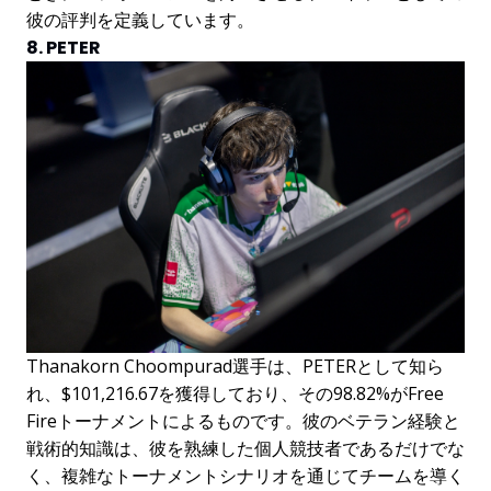
彼の評判を定義しています。
8. PETER
Thanakorn Choompurad選手は、PETERとして知ら
れ、$101,216.67を獲得しており、その98.82%がFree
Fireトーナメントによるものです。彼のベテラン経験と
戦術的知識は、彼を熟練した個人競技者であるだけでな
く、複雑なトーナメントシナリオを通じてチームを導く