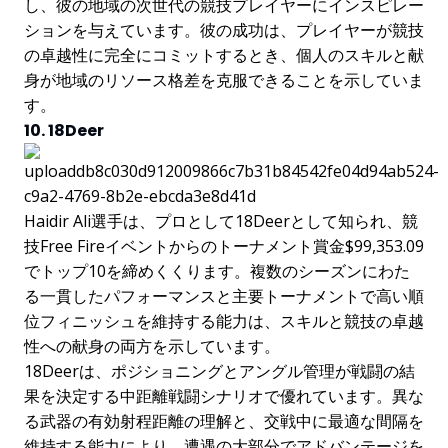
し、彼の地域の次世代の競技プレイヤーにインスピレー
ションを与えています。彼の成功は、プレイヤーが競技
の卓越性に完全にコミットするとき、個人のスキルと献
身が地域のリソース格差を克服できることを示していま
す。
10. 18Deer
Haidir Ali選手は、プロとして18Deerとして知られ、競
技Free Fireイベントからのトーナメント賞金$99,353.09
でトップ10を締めくくります。複数のシーズンにわた
る一貫したパフォーマンスと主要トーナメントで高い順
位フィニッシュを維持する能力は、スキルと競技の卓越
性への献身の両方を示しています。
18Deerは、ポジショニングとアングル管理が戦闘の結
果を決定する中距離戦闘シナリオで優れています。異な
る武器の有効射程距離の理解と、交戦中に最適な間隔を
維持する能力により、遭遇の大部分でアドバンテージを