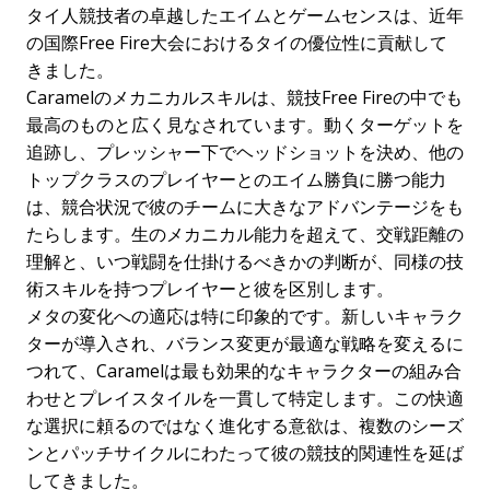
タイ人競技者の卓越したエイムとゲームセンスは、近年
の国際Free Fire大会におけるタイの優位性に貢献して
きました。
Caramelのメカニカルスキルは、競技Free Fireの中でも
最高のものと広く見なされています。動くターゲットを
追跡し、プレッシャー下でヘッドショットを決め、他の
トップクラスのプレイヤーとのエイム勝負に勝つ能力
は、競合状況で彼のチームに大きなアドバンテージをも
たらします。生のメカニカル能力を超えて、交戦距離の
理解と、いつ戦闘を仕掛けるべきかの判断が、同様の技
術スキルを持つプレイヤーと彼を区別します。
メタの変化への適応は特に印象的です。新しいキャラク
ターが導入され、バランス変更が最適な戦略を変えるに
つれて、Caramelは最も効果的なキャラクターの組み合
わせとプレイスタイルを一貫して特定します。この快適
な選択に頼るのではなく進化する意欲は、複数のシーズ
ンとパッチサイクルにわたって彼の競技的関連性を延ば
してきました。