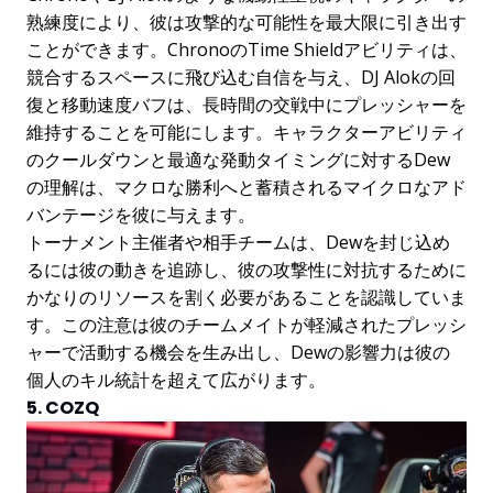
熟練度により、彼は攻撃的な可能性を最大限に引き出す
ことができます。ChronoのTime Shieldアビリティは、
競合するスペースに飛び込む自信を与え、DJ Alokの回
復と移動速度バフは、長時間の交戦中にプレッシャーを
維持することを可能にします。キャラクターアビリティ
のクールダウンと最適な発動タイミングに対するDew
の理解は、マクロな勝利へと蓄積されるマイクロなアド
バンテージを彼に与えます。
トーナメント主催者や相手チームは、Dewを封じ込め
るには彼の動きを追跡し、彼の攻撃性に対抗するために
かなりのリソースを割く必要があることを認識していま
す。この注意は彼のチームメイトが軽減されたプレッシ
ャーで活動する機会を生み出し、Dewの影響力は彼の
個人のキル統計を超えて広がります。
5. COZQ