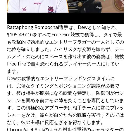
Rattaphong Rompochai選手は、Dewとして知られ、
$105,497.16をすべてFree Fire競技で獲得し、タイで最
も攻撃的で効果的なエントリーフラガーの一人としての
地位を確立しました。ハイリスクな交戦を厭わず、チー
ムメイトのためにスペースを作り出す彼の姿勢は、競技
Free Fireで最も恐れられるプレイヤーの一人にしてい
ます。
Dewの攻撃的なエントリーフラッギングスタイルに
は、完璧なタイミングとポジショニング認識が必要で
す。彼は相手が脆弱になる瞬間を特定し、防御側がポジ
ションを固める前にその隙を突くことを専門としていま
す。この積極的なアプローチは相手チームに常にプレッ
シャーをかけ、彼らが自分たちの戦略を実行するのでは
なく、彼の主導に反応せざるを得なくします。
ChronoやDJ Alokのような機動性重視のキャラクターの