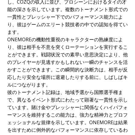
し、COZQの収入に並び、プロシーンにおけるタイの才
能の深さを示しています。複数のトーナメント形式での
一貫性とプレッシャー下でのパフォーマンス能力によ
り、彼はゲームのエリート競技者の中での認知を得てい
ます。
ONEMOREの機動性重視のキャラクターの熟練度によ
り、彼は相手を不意を突くローテーションを実行するこ
とができます。戦闘状況での素早い意思決定により、他
のプレイヤーが見逃すかもしれない一瞬のチャンスを活
かすことができます。この瞬間的な決断力は、相手が反
応したり安全な場所に退避したりする前に、しばしばキ
ルにつながります。
彼のトーナメント記録は、地域予選から国際選手権ま
で、異なるイベント形式にわたって顕著な一貫性を示し
ています。賭け金やプレッシャーに関係なくハイパフォ
ーマンスを維持するこの能力は、強力な精神力とプロフ
ェッショナルな規律を示しています。ONEMOREは結果
を出すために例外的なパフォーマンスに依存しているわ