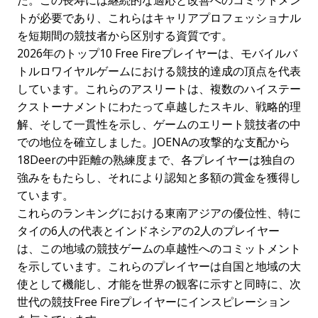
た。この長寿には継続的な適応と改善へのコミットメン
トが必要であり、これらはキャリアプロフェッショナル
を短期間の競技者から区別する資質です。
2026年のトップ10 Free Fireプレイヤーは、モバイルバ
トルロワイヤルゲームにおける競技的達成の頂点を代表
しています。これらのアスリートは、複数のハイステー
クストーナメントにわたって卓越したスキル、戦略的理
解、そして一貫性を示し、ゲームのエリート競技者の中
での地位を確立しました。JOENAの攻撃的な支配から
18Deerの中距離の熟練度まで、各プレイヤーは独自の
強みをもたらし、それにより認知と多額の賞金を獲得し
ています。
これらのランキングにおける東南アジアの優位性、特に
タイの6人の代表とインドネシアの2人のプレイヤー
は、この地域の競技ゲームの卓越性へのコミットメント
を示しています。これらのプレイヤーは自国と地域の大
使として機能し、才能を世界の観客に示すと同時に、次
世代の競技Free Fireプレイヤーにインスピレーション