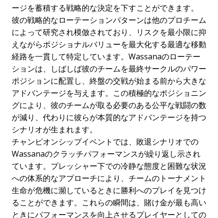
ージを蓄積する戦略的な決定を下すことができます。
彼の戦略的なローテーションパターンは他のプロチーム
によって研究され模倣されており、リスクを最小限に抑
えながらポジショナルバリューを最大化する最適な移動
経路を一貫して特定しています。Wassanaのローテー
ションは、しばしば彼のチームを最終サークルのパワー
ポジションに配置し、終盤の交戦が始まる前から大きな
アドバンテージを与えます。この積極的なポジショニン
グにより、彼のチームが取る必要のある公平な戦闘の数
が減り、代わりに彼らが本質的なアドバンテージを持つ
シナリオが生まれます。
チャンピオンシップイベントでは、敗退シナリオでの
Wassanaのクラッチパフォーマンスが繰り返し示され
ています。プレッシャー下での冷静な態度と困難な状況
への体系的なアプローチにより、チームのトーナメント
生命が危機に瀕しているときに勝利へのプレイを見つけ
ることができます。これらの瞬間は、賭け金が最も高い
ときにパフォーマンスを向上させるプレイヤーとしての