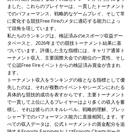
ました。これらのプレイヤーは、一貫したトーナメント
でのパフォーマンス、戦略的なゲームプレイ、そして常
に変化する競技Free Fireのメタに適応する能力によっ
て頭角を現しています。
私たちのランキングは、検証済みのeスポーツ収益デー
タベースと、2026年までの競技トーナメント結果に基
づいています。評価した主な指標には、キャリア通算ト
ーナメント収入、主要国際大会での順位の一貫性、そし
て公認Free Fireイベントからの検証済み賞金が含まれ
ます。
トーナメント収入をランキングの核となる指標として優
先したのは、それが複数のイベントやシーズンにわたる
具体的な競技的成功を表すからです。主要トーナメント
で一貫して上位に入るプレイヤーはより多くの収入を蓄
積し、それは彼らのスキルレベル、戦略的理解、プレッ
シャー下でのパフォーマンス能力に直接相関します。す
べての収入データは、公式トーナメントの賞金配分を追
跡するEsports EarningsおよびEsports Chartsデータ