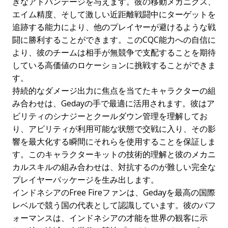
きなアドバンテージを与えます。彼の移動メカニクス、
エイム精度、そして激しい近距離戦闘中にターゲットを
追跡する能力により、他のプレイヤーが避けるような戦
闘に勝利することができます。このCQC能力への自信に
より、彼のチームは相手が無競争で支配することを期待
している高価値のロケーションに挑戦することができま
す。
持続的なダメージ出力に焦点を当てたキャラクターの組
み合わせは、Gedayの手で最適に活用されます。彼はア
ビリティのシナジーとクールダウン管理を理解してお
り、アビリティが利用可能な状態で交戦に入り、その影
響を最大化する瞬間にそれらを使用することを保証しま
す。このキャラクターキットの技術的理解と彼のメカニ
カルスキルの組み合わせは、対抗するのが難しい完全な
プレイヤーパッケージを生み出します。
インドネシアのFree Fireファンは、Gedayを最高の国際
レベルで競う国の代表として認識しています。彼のパフ
ォーマンスは、インドネシアの才能を世界の観客に示