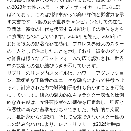
の2023年女性レスラー・オブ・ザ・イヤーに正式に選
ばれており、これは批評家からの高い評価と影響力を示
す栄誉です。2度の女子世界チャンピオンとしての在任
期間は、彼女の世代を代表する才能としての地位をさら
に強固なものにしています。2026年を迎え、2025年に
おける彼女の顕著な存在感は、プロレス界最大のスター
の一人として浮上したことを示しており、彼女のグッズ
や肖像は様々なプラットフォームで広く認知され、世界
中の観客との強い結びつきを示しています。
リプリーのリング内スタイルは、パワー、アグレッショ
ン、戦術的な正確性のユニークな融合によって特徴づけ
られ、計算された力で対戦相手を打ち負かすことを可能
にしています。彼女の魅力的なキャラクター表現と圧倒
的な存在感は、女性競技者への期待を再定義し、強度と
信憑性に新たな基準を打ち立てました。統計的な支配
力、批評家からの認知、そして否定できないスター性の
この組み合わせにより、レア・リプリーは2026年時点