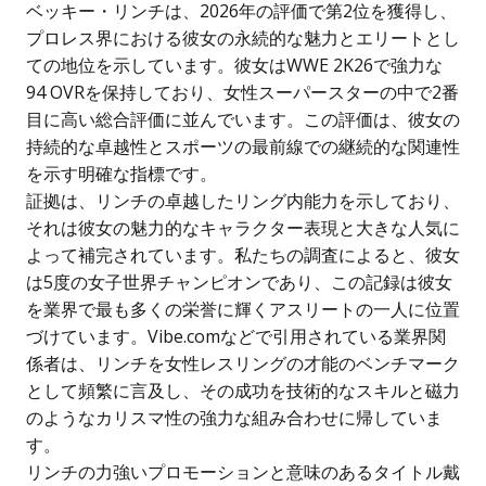
ベッキー・リンチは、2026年の評価で第2位を獲得し、
プロレス界における彼女の永続的な魅力とエリートとし
ての地位を示しています。彼女はWWE 2K26で強力な
94 OVRを保持しており、女性スーパースターの中で2番
目に高い総合評価に並んでいます。この評価は、彼女の
持続的な卓越性とスポーツの最前線での継続的な関連性
を示す明確な指標です。
証拠は、リンチの卓越したリング内能力を示しており、
それは彼女の魅力的なキャラクター表現と大きな人気に
よって補完されています。私たちの調査によると、彼女
は5度の女子世界チャンピオンであり、この記録は彼女
を業界で最も多くの栄誉に輝くアスリートの一人に位置
づけています。Vibe.comなどで引用されている業界関
係者は、リンチを女性レスリングの才能のベンチマーク
として頻繁に言及し、その成功を技術的なスキルと磁力
のようなカリスマ性の強力な組み合わせに帰していま
す。
リンチの力強いプロモーションと意味のあるタイトル戴