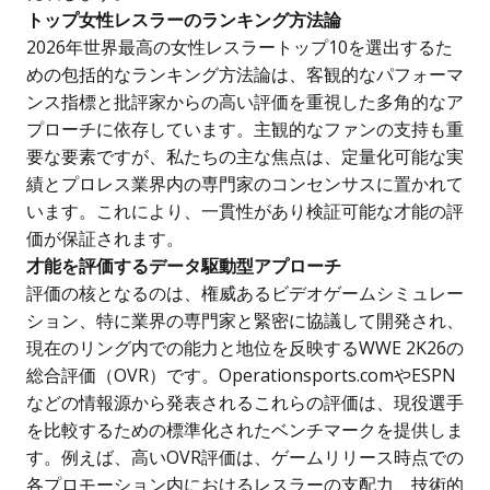
トップ女性レスラーのランキング方法論
2026年世界最高の女性レスラートップ10を選出するた
めの包括的なランキング方法論は、客観的なパフォーマ
ンス指標と批評家からの高い評価を重視した多角的なア
プローチに依存しています。主観的なファンの支持も重
要な要素ですが、私たちの主な焦点は、定量化可能な実
績とプロレス業界内の専門家のコンセンサスに置かれて
います。これにより、一貫性があり検証可能な才能の評
価が保証されます。
才能を評価するデータ駆動型アプローチ
評価の核となるのは、権威あるビデオゲームシミュレー
ション、特に業界の専門家と緊密に協議して開発され、
現在のリング内での能力と地位を反映するWWE 2K26の
総合評価（OVR）です。Operationsports.comやESPN
などの情報源から発表されるこれらの評価は、現役選手
を比較するための標準化されたベンチマークを提供しま
す。例えば、高いOVR評価は、ゲームリリース時点での
各プロモーション内におけるレスラーの支配力、技術的