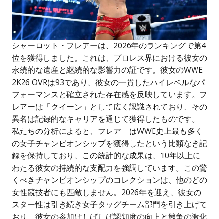
シャーロット・フレアーは、2026年のランキングで第4
位を獲得しました。これは、プロレス界における彼女の
永続的な遺産と継続的な影響力の証です。彼女のWWE
2K26 OVRは93であり、彼女の一貫したハイレベルなパ
フォーマンスと確立された存在感を反映しています。フ
レアーは「クイーン」として広く認識されており、その
異名は記録的なキャリアを通じて獲得したものです。
私たちの分析によると、フレアーはWWE史上最も多く
の女子チャンピオンシップを獲得したという比類なき記
録を保持しており、この統計的な成果は、10年以上に
わたる彼女の持続的な支配力を強調しています。この驚
くべきチャンピオンシップのコレクションは、他のどの
女性競技者にも匹敵しません。2026年を迎え、彼女の
スター性は引き続き女子タッグチーム部門を引き上げて
おり、彼女の参加はしばしば認知度の向上と競争の激化