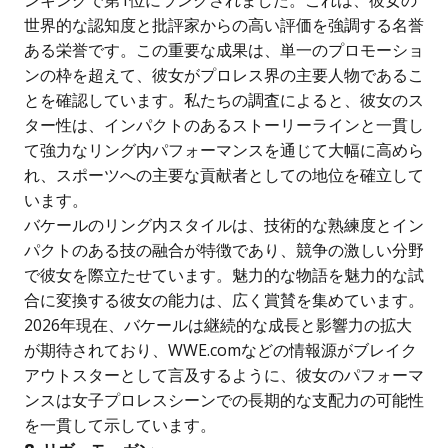
ンキングで第1位にランクされました。これは、彼女の
世界的な認知度と批評家からの高い評価を強調する名誉
ある栄誉です。この重要な成果は、単一のプロモーショ
ンの枠を超えて、彼女がプロレス界の主要人物であるこ
とを確認しています。私たちの調査によると、彼女のス
ター性は、インパクトのあるストーリーラインと一貫し
て強力なリング内パフォーマンスを通じて大幅に高めら
れ、スポーツへの主要な貢献者としての地位を確立して
います。
バケールのリング内スタイルは、技術的な熟練度とイン
パクトのある技の融合が特徴であり、競争の激しい分野
で彼女を際立たせています。魅力的な物語を魅力的な試
合に変換する彼女の能力は、広く賞賛を集めています。
2026年現在、バケールは継続的な成長と影響力の拡大
が期待されており、WWE.comなどの情報源がブレイク
アウトスターとして言及するように、彼女のパフォーマ
ンスは女子プロレスシーンでの長期的な支配力の可能性
を一貫して示しています。