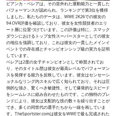
ビアンカ・ベレアは、その並外れた運動能力と一貫した
パフォーマンスが認められ、ランキングで第3位を獲得
しました。私たちのデータは、WWE 2K26での彼女の
94 OVR評価を確認しており、彼女を女性競技者のエリ
ート層に位置づけています。この評価は特に、スマック
ダウンにおけるトップ女性スーパースターとしての彼女
の地位を強調しており、これは彼女の一貫したメインイ
ベントでの存在感とチャンピオンシップ級の実力を証明
しています。
ベレアは2度の女子チャンピオンとして称賛されてお
り、そのタイトル歴は彼女が最高レベルでパフォーマン
スを発揮する能力を反映しています。彼女はセンセーシ
ョナルなリング内スキルで広く知られており、それは圧
倒的な強さ、驚くべき敏捷性、そして爆発的なスピード
をシームレスに組み合わせたものです。この独特のブレ
ンドにより、彼女は支配的な技の数々を繰り出すことが
でき、多くの同世代の選手たちから一線を画していま
す。TheSportster.comは彼女をWWEで最も完成された