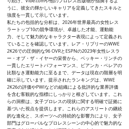
り続け、Vibe.comや他のプロレス出版物が指摘するよ
うに、彼女の輝かしいキャリアを定義してきたスキルと
強度を一貫して示しています。
私たちの包括的な分析は、2026年世界最高の女性レス
ラートップ10の競争環境が、卓越した才能、運動能
力、そして魅力的なキャラクター表現によって定義され
ていることを確認しています。レア・リプリーのWWE
2K26での圧倒的な96 OVRとESPNの2023年女性レスラ
ー・オブ・ザ・イヤーの栄誉から、ベッキー・リンチの
一貫したエリートパフォーマンス、ビアンカ・ベレアの
比類なき運動能力に至るまで、データは現在の階層を明
確に示しています。
提示されたランキングは、WWE
2K26の評価やPWIなどの組織による批評的な業界評価
を含む客観的な指標にしっかりと根ざしています。これ
らの洞察は、女子プロレスの現状に関する明確で証拠に
基づいた視点を提供します。これらのアスリートの継続
的な進化と、スポーツへの持続的な影響力により、女子
部門はグローバルなプロレスシーンの中心的で魅力的な