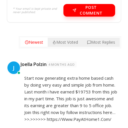
POST
* Your email is kept private and
never published.
COMMENT
Newest
Most Voted
Most Replies
Joella Polzin
4 MONTHS AGO
J
Start now generating extra home based cash
by doing very easy and simple job from home.
Last month i have earned $19753 from this job
in my part time. This job is just awesome and
its earning are greater than 9 to 5 office job.
Join this right now by follow instructions here…
>>.>>>>>>
https://Www.PayAtHome1.Com/