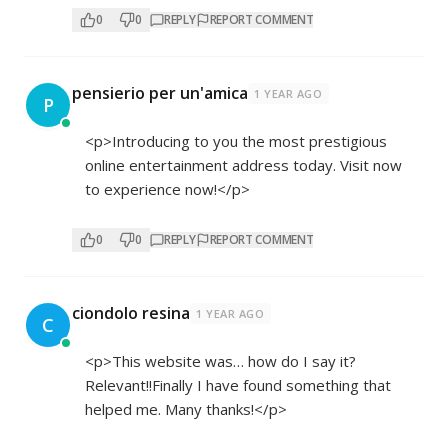
0
0
REPLY
REPORT COMMENT
pensierio per un'amica
1 YEAR AGO
P
<p>Introducing to you the most prestigious
online entertainment address today. Visit now
to experience now!</p>
0
0
REPLY
REPORT COMMENT
ciondolo resina
1 YEAR AGO
C
<p>This website was… how do I say it?
Relevant!!Finally I have found something that
helped me. Many thanks!</p>