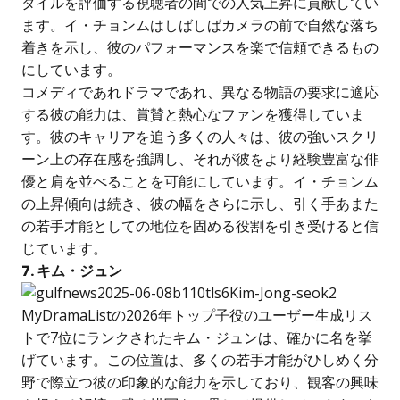
タイルを評価する視聴者の間での人気上昇に貢献してい
ます。イ・チョンムはしばしばカメラの前で自然な落ち
着きを示し、彼のパフォーマンスを楽で信頼できるもの
にしています。
コメディであれドラマであれ、異なる物語の要求に適応
する彼の能力は、賞賛と熱心なファンを獲得していま
す。彼のキャリアを追う多くの人々は、彼の強いスクリ
ーン上の存在感を強調し、それが彼をより経験豊富な俳
優と肩を並べることを可能にしています。イ・チョンム
の上昇傾向は続き、彼の幅をさらに示し、引く手あまた
の若手才能としての地位を固める役割を引き受けると信
じています。
7. キム・ジュン
MyDramaListの2026年トップ子役のユーザー生成リス
トで7位にランクされたキム・ジュンは、確かに名を挙
げています。この位置は、多くの若手才能がひしめく分
野で際立つ彼の印象的な能力を示しており、観客の興味