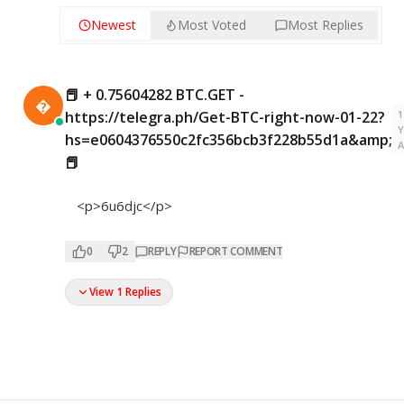
Newest
Most Voted
Most Replies
📕 + 0.75604282 BTC.GET -

1
https://telegra.ph/Get-BTC-right-now-01-22?
hs=e0604376550c2fc356bcb3f228b55d1a&amp;
📕
<p>6u6djc</p>
0
2
REPLY
REPORT COMMENT
View 1 Replies