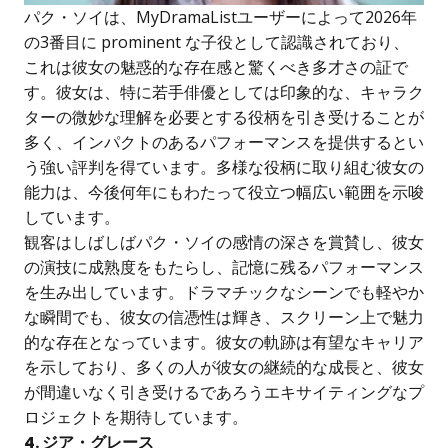
パク・ソイは、MyDramaListユーザーによって2026年
の3番目に prominent な子役として認識されており、
これは彼女の魅惑的な存在感と驚くべき多才さの証で
す。彼女は、特に若手俳優としては印象的な、キャラク
ターの微妙な理解を必要とする役柄を引き受けることが
多く、インパクトのあるパフォーマンスを提供するとい
う強い評判を得ています。多様な役柄に取り組む彼女の
能力は、今後何年にもわたって役立つ幅広い範囲を示唆
しています。
観客はしばしばパク・ソイの感情の深さを賞賛し、彼女
の演技に成熟度をもたらし、記憶に残るパフォーマンス
を生み出しています。ドラマチックなシーンでも軽やか
な瞬間でも、彼女の信憑性は輝き、スクリーン上で魅力
的な存在となっています。彼女の軌跡は有望なキャリア
を示しており、多くの人が彼女の継続的な成長と、彼女
が間違いなく引き受けるであろうエキサイティングなプ
ロジェクトを期待しています。
4. ジア・グレース