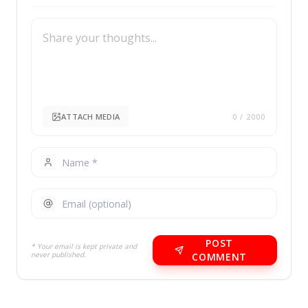
ATTACH MEDIA
0
/ 2000
POST
* Your email is kept private and
never published.
COMMENT