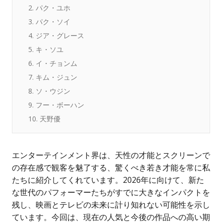
2. パク・ユホ
3. パク・ソイ
4. ジア・グレース
5. キ・ソユ
6. イ・チョンム
7. キム・ジュン
8. ソ・ウジン
9. フー・ボーハン
10. 天野優
エンターテインメント界は、天性の才能とスクリーンで
の存在感で観客を魅了する、驚くべき若き才能を常に私
たちに紹介してくれています。2026年に向けて、新た
な世代のパフォーマーたちがすでに大きなインパクトを
残し、映画とテレビの未来に計り知れない可能性を示し
ています。今回は、現在の人気と今後の作品への高い期