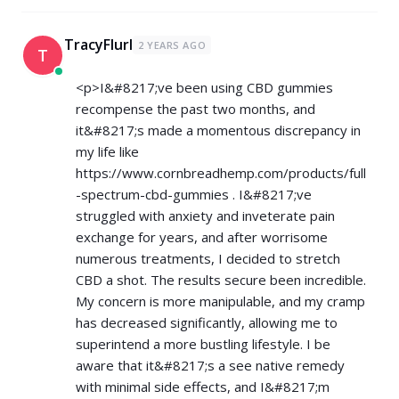
TracyFlurl
2 YEARS AGO
T
<p>I&#8217;ve been using CBD gummies
recompense the past two months, and
it&#8217;s made a momentous discrepancy in
my life like
https://www.cornbreadhemp.com/products/full
-spectrum-cbd-gummies
. I&#8217;ve
struggled with anxiety and inveterate pain
exchange for years, and after worrisome
numerous treatments, I decided to stretch
CBD a shot. The results secure been incredible.
My concern is more manipulable, and my cramp
has decreased significantly, allowing me to
superintend a more bustling lifestyle. I be
aware that it&#8217;s a see native remedy
with minimal side effects, and I&#8217;m