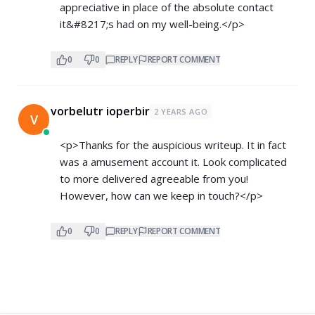
appreciative in place of the absolute contact
it&#8217;s had on my well-being.</p>
0
0
REPLY
REPORT COMMENT
vorbelutr ioperbir
2 YEARS AGO
V
<p>Thanks for the auspicious writeup. It in fact
was a amusement account it. Look complicated
to more delivered agreeable from you!
However, how can we keep in touch?</p>
0
0
REPLY
REPORT COMMENT