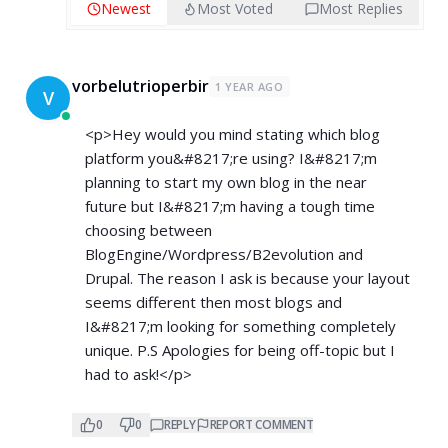
Newest
Most Voted
Most Replies
vorbelutrioperbir
1 YEAR AGO
V
<p>Hey would you mind stating which blog
platform you&#8217;re using? I&#8217;m
planning to start my own blog in the near
future but I&#8217;m having a tough time
choosing between
BlogEngine/Wordpress/B2evolution and
Drupal. The reason I ask is because your layout
seems different then most blogs and
I&#8217;m looking for something completely
unique. P.S Apologies for being off-topic but I
had to ask!</p>
0
0
REPLY
REPORT COMMENT