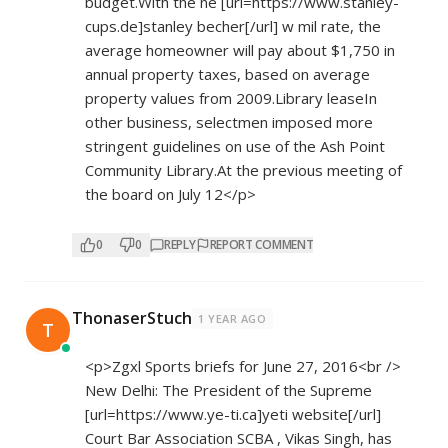
budget.With the ne [url=
https://www.stanley-
cups.de]stanley
becher[/url] w mil rate, the
average homeowner will pay about $1,750 in
annual property taxes, based on average
property values from 2009.Library leaseIn
other business, selectmen imposed more
stringent guidelines on use of the Ash Point
Community Library.At the previous meeting of
the board on July 12</p>
0
0
REPLY
REPORT COMMENT
ThonaserStuch
1 YEAR AGO
T
<p>Zgxl Sports briefs for June 27, 2016<br />
New Delhi: The President of the Supreme
[url=
https://www.ye-ti.ca]yeti
website[/url]
Court Bar Association SCBA , Vikas Singh, has