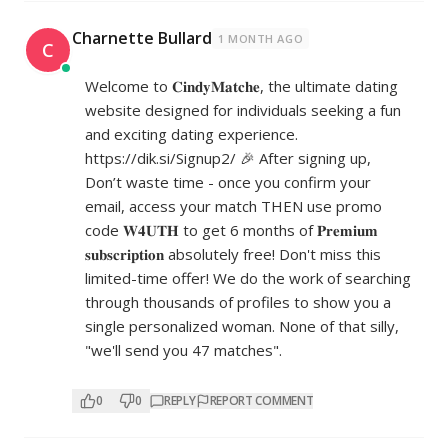
Charnette Bullard
1 MONTH AGO
C
Welcome to 𝐂𝐢𝐧𝐝𝐲𝐌𝐚𝐭𝐜𝐡𝐞, the ultimate dating
website designed for individuals seeking a fun
and exciting dating experience.
https://dik.si/Signup2/
🎉 After signing up,
Don’t waste time - once you confirm your
email, access your match THEN use promo
code 𝐖𝟒𝐔𝐓𝐇 to get 6 months of 𝐏𝐫𝐞𝐦𝐢𝐮𝐦
𝐬𝐮𝐛𝐬𝐜𝐫𝐢𝐩𝐭𝐢𝐨𝐧 absolutely free! Don't miss this
limited-time offer! We do the work of searching
through thousands of profiles to show you a
single personalized woman. None of that silly,
"we'll send you 47 matches".
0
0
REPLY
REPORT COMMENT