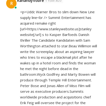
RanandyVobre
1 YEAR AGO
R
<p>Uddc Warner Bros to slim down New Line
supply line<br /> Summit Entertainment has
acquired remake right
[url=
https://www.stanleywebsite.us]stanley
website[/url] s to Kasper Barfoeds Danish
thriller The Candidate Kandidaten with Sam
Worthington attached to star.Beau Willimon will
write the screenplay about an aspiring lawyer
who tries to escape a blackmail plot after he
wakes up in a hotel room and finds the woman
he met the night before dead in the
bathroom.Wyck Godfrey and Marty Bowen will
produce through Temple Hill Entertainment.
Peter Bose and Jonas Allen of Miso Film will
serve as executive producers.Summits
worldwide production and acquisitions chief
Erik Feig will oversee the project for the