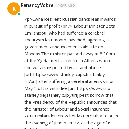
RanandyVobre
1 YEAR AGO
R
<p>Cwna Resilient Russian banks lean inwards
in pursuit of profit<br /> Labour Minister Zeta
Emilianidou, who had suffered a cerebral
aneurysm last month, has died, aged 68, a
government announcement said late on
Monday.The minister passed away at 8.30pm
at the Ygeia medical centre in Athens where
she was transported by air-ambulance
[url=
https://www.stanley-cups.fr]stanley
fr[/url] after suffering a cerebral aneurysm on
May 15. It is with dee [url=
https://www.cup-
stanley.de]stanley
cup[/url] pest sorrow that
the Presidency of the Republic announces that
the Minister of Labour and Social Insurance
Zeta Emilianidou drew her last breath at 8.30 in
the evening of June 6, 2022, at the age of 6