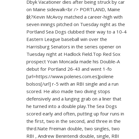
Dbyk Vacationer dies after being struck by car
on Maine sidewalk<br /> PORTLAND, Maine
鈥?Kevin McAvoy matched a career-high with
seven innings pitched on Tuesday night as the
Portland Sea Dogs clubbed their way to a 10-4
Eastern League baseball win over the
Harrisburg Senators in the series opener on
Tuesday night at Hadlock Field.Top Red Sox
prospect Yoan Moncada made his Double-A
debut for Portland 26-43 and went 1-fo
[url=
https://www.polenes.com.es]polene
bolsos[/url] r-5 with an RBI single and a run
scored. He also made two diving stops
defensively and a lunging grab on a liner that
he turned into a double play.The Sea Dogs
scored early and often, putting up four runs in
the first, two in the second, and three in the
third.Nate Freiman double, two singles, two
RBI , Andrew Benintendi double, single, RBI