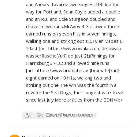
and Aneury Tavarez two singles, RBI led the
way for Portland. Sean Coyle added a double
and an RBI and Cole Sturgeon doubled and
drove in two runs.McAvoy 4-3 allowed three
earned runs on seven hits in seven innings,
walking one and striking out six.Tyler Mapes 6-
5 last [url=
https://www.owalas.com.de]owala
wasserflasche[/url] ed just 2鈪?innings for
Harrisburg 37-32 and allowed nine runs
[url=
https://www.brumates.us]brumate[/url]
eight earned on 10 hits, walking two and
striking out one.The win was the fourth in a
row for the Sea Dogs, their longest win streak
since last July.More articles from the BDN</p>
0
0
REPLY
REPORT COMMENT