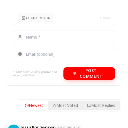
ATTACH MEDIA
0
/ 2000
POST
* Your email is kept private and
never published.
COMMENT
Newest
Most Voted
Most Replies
JesusIJorgensen
6 HOURS AGO