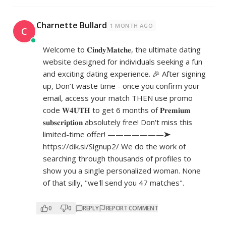
Charnette Bullard
1 MONTH AGO
C
Welcome to 𝐂𝐢𝐧𝐝𝐲𝐌𝐚𝐭𝐜𝐡𝐞, the ultimate dating
website designed for individuals seeking a fun
and exciting dating experience. 🎉 After signing
up, Don’t waste time - once you confirm your
email, access your match THEN use promo
code 𝐖𝟒𝐔𝐓𝐇 to get 6 months of 𝐏𝐫𝐞𝐦𝐢𝐮𝐦
𝐬𝐮𝐛𝐬𝐜𝐫𝐢𝐩𝐭𝐢𝐨𝐧 absolutely free! Don't miss this
limited-time offer! ———————➤
https://dik.si/Signup2/
We do the work of
searching through thousands of profiles to
show you a single personalized woman. None
of that silly, "we'll send you 47 matches".
0
0
REPLY
REPORT COMMENT