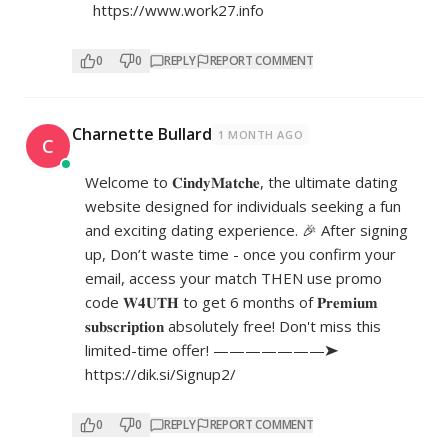
https://www.work27.info
0
0
REPLY
REPORT COMMENT
Charnette Bullard
1 MONTH AGO
C
Welcome to 𝐂𝐢𝐧𝐝𝐲𝐌𝐚𝐭𝐜𝐡𝐞, the ultimate dating
website designed for individuals seeking a fun
and exciting dating experience. 🎉 After signing
up, Don’t waste time - once you confirm your
email, access your match THEN use promo
code 𝐖𝟒𝐔𝐓𝐇 to get 6 months of 𝐏𝐫𝐞𝐦𝐢𝐮𝐦
𝐬𝐮𝐛𝐬𝐜𝐫𝐢𝐩𝐭𝐢𝐨𝐧 absolutely free! Don't miss this
limited-time offer! ———————➤
https://dik.si/Signup2/
0
0
REPLY
REPORT COMMENT