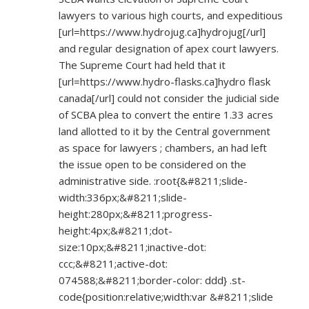
lawyers to various high courts, and expeditious
[url=
https://www.hydrojug.ca]hydrojug[/url]
and regular designation of apex court lawyers.
The Supreme Court had held that it
[url=
https://www.hydro-flasks.ca]hydro
flask
canada[/url] could not consider the judicial side
of SCBA plea to convert the entire 1.33 acres
land allotted to it by the Central government
as space for lawyers ; chambers, an had left
the issue open to be considered on the
administrative side. :root{&#8211;slide-
width:336px;&#8211;slide-
height:280px;&#8211;progress-
height:4px;&#8211;dot-
size:10px;&#8211;inactive-dot:
ccc;&#8211;active-dot:
074588;&#8211;border-color: ddd} .st-
code{position:relative;width:var &#8211;slide