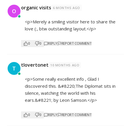
organic visits
6 MONTHS AGO
O
<p>Merely a smiling visitor here to share the
love (:, btw outstanding layout.</p>
0
0
REPLY
REPORT COMMENT
tlovertonet
10 MONTHS AGO
T
<p>Some really excellent info , Glad I
discovered this. &#8220;The Diplomat sits in
silence, watching the world with his
ears.&#8221; by Leon Samson.</p>
0
0
REPLY
REPORT COMMENT