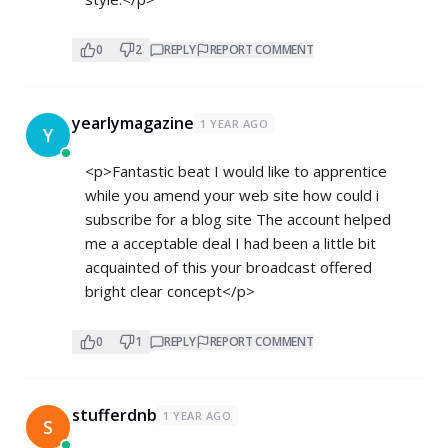
0
2
REPLY
REPORT COMMENT
yearlymagazine
1 YEAR AGO
Y
<p>Fantastic beat I would like to apprentice
while you amend your web site how could i
subscribe for a blog site The account helped
me a acceptable deal I had been a little bit
acquainted of this your broadcast offered
bright clear concept</p>
0
1
REPLY
REPORT COMMENT
stufferdnb
1 YEAR AGO
S