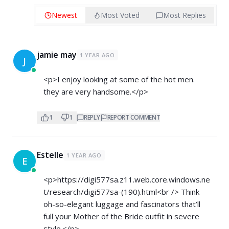
Newest
Most Voted
Most Replies
jamie may
1 YEAR AGO
J
<p>I enjoy looking at some of the hot men.
they are very handsome.</p>
1
1
REPLY
REPORT COMMENT
Estelle
1 YEAR AGO
E
<p>
https://digi577sa.z11.web.core.windows.ne
t/research/digi577sa-(190).html<br
/> Think
oh-so-elegant luggage and fascinators that’ll
full your Mother of the Bride outfit in severe
style.</p>