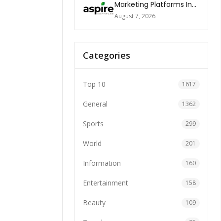
Marketing Platforms In
The World 2026
August 7, 2026
Categories
Top 10
1617
General
1362
Sports
299
World
201
Information
160
Entertainment
158
Beauty
109