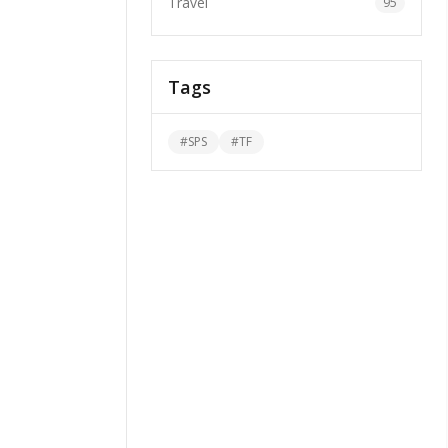
Travel
95
Tags
#
SPS
#
TF