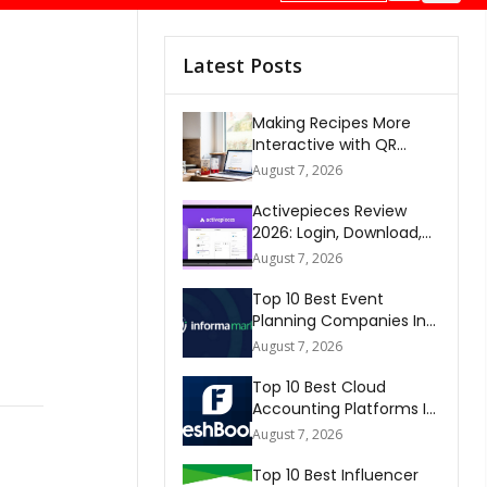
Latest Posts
Making Recipes More
Interactive with QR
Codes
August 7, 2026
Activepieces Review
2026: Login, Download,
AI, Pricing, Automation &
August 7, 2026
FAQs
Top 10 Best Event
Planning Companies In
The World 2026
August 7, 2026
Top 10 Best Cloud
Accounting Platforms In
The World 2026
August 7, 2026
Top 10 Best Influencer