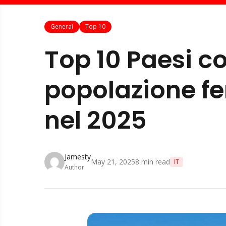
General
Top 10
Top 10 Paesi co
popolazione f
nel 2025
Jamesty
May 21, 2025
8
min read
IT
Author