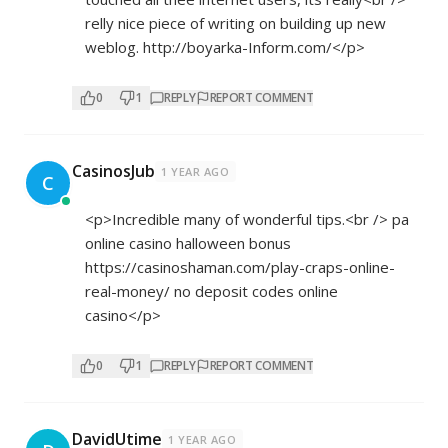
relly nice piece of writing on building up new
weblog.
http://boyarka-Inform.com/</p>
0
1
REPLY
REPORT COMMENT
CasinosJub
1 YEAR AGO
C
<p>Incredible many of wonderful tips.<br /> pa
online casino halloween bonus
https://casinoshaman.com/play-craps-online-
real-money/
no deposit codes online
casino</p>
0
1
REPLY
REPORT COMMENT
DavidUtime
1 YEAR AGO