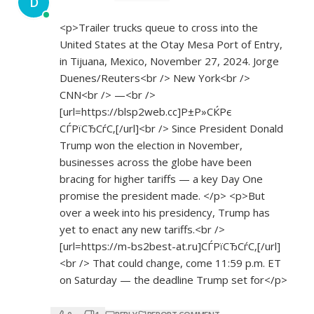
D
<p>Trailer trucks queue to cross into the
United States at the Otay Mesa Port of Entry,
in Tijuana, Mexico, November 27, 2024. Jorge
Duenes/Reuters<br /> New York<br />
CNN<br /> —<br />
[url=
https://blsp2web.cc]Р±Р»СЌРє
СЃРїСЂСѓС‚[/url]<br /> Since President Donald
Trump won the election in November,
businesses across the globe have been
bracing for higher tariffs — a key Day One
promise the president made. </p> <p>But
over a week into his presidency, Trump has
yet to enact any new tariffs.<br />
[url=
https://m-bs2best-at.ru]СЃРїСЂСѓС‚[/url]
<br
/> That could change, come 11:59 p.m. ET
on Saturday — the deadline Trump set for</p>