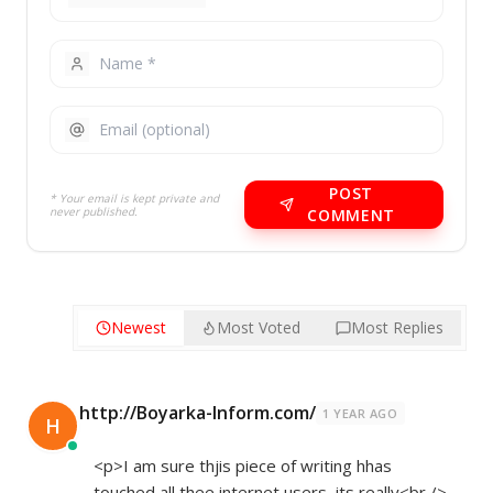
POST
* Your email is kept private and
never published.
COMMENT
Newest
Most Voted
Most Replies
http://Boyarka-Inform.com/
1 YEAR AGO
H
<p>I am sure thjis piece of writing hhas
touched all thee internet users, its really<br />