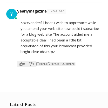
yearlymagazine
1 YEAR AGO
Y
<p>Wonderful beat I wish to apprentice while
you amend your web site how could i subscribe
for a blog web site The account aided me a
acceptable deal I had been a little bit
acquainted of this your broadcast provided
bright clear idea</p>
0
1
REPLY
REPORT COMMENT
Latest Posts