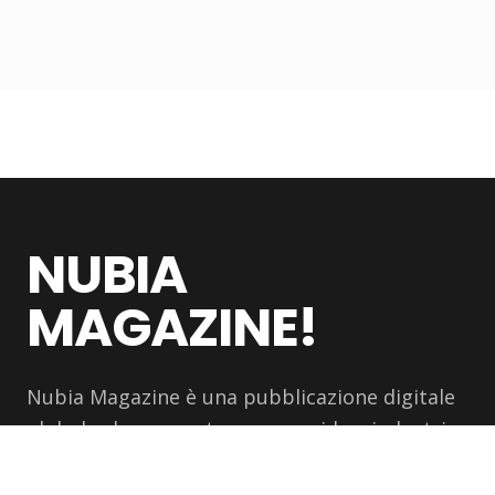
NUBIA
MAGAZINE!
Nubia Magazine è una pubblicazione digitale
globale che racconta persone, idee, industrie
e movimenti culturali che plasmano il mondo
moderno