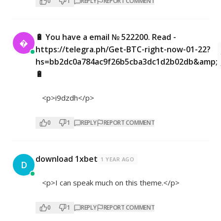
0
1
REPLY
REPORT COMMENT
🔋 You have a email № 522200. Read -

https://telegra.ph/Get-BTC-right-now-01-22?
hs=bb2dc0a784ac9f26b5cba3dc1d2b02db&amp;
🔋
<p>i9dzdh</p>
0
1
REPLY
REPORT COMMENT
download 1xbet
1 YEAR AGO
D
<p>I can speak much on this theme.</p>
0
1
REPLY
REPORT COMMENT