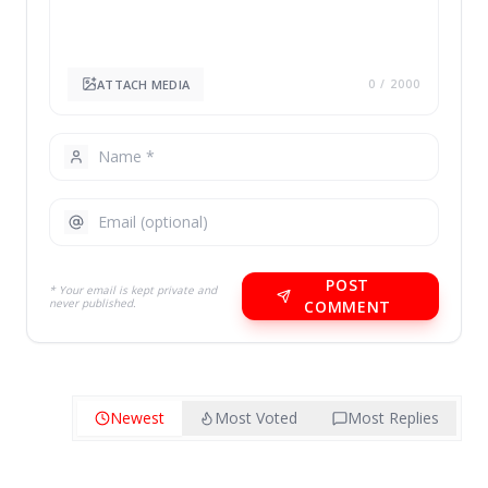
ATTACH MEDIA
0
/ 2000
POST
* Your email is kept private and
never published.
COMMENT
Newest
Most Voted
Most Replies