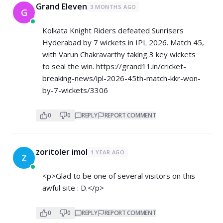
Grand Eleven
3 MONTHS AGO
G
Kolkata Knight Riders defeated Sunrisers
Hyderabad by 7 wickets in IPL 2026. Match 45,
with Varun Chakravarthy taking 3 key wickets
to seal the win.
https://grand11.in/cricket-
breaking-news/ipl-2026-45th-match-kkr-won-
by-7-wickets/3306
0
0
REPLY
REPORT COMMENT
zoritoler imol
1 YEAR AGO
Z
<p>Glad to be one of several visitors on this
awful site : D.</p>
0
0
REPLY
REPORT COMMENT