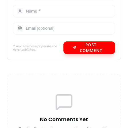
POST
* Your email is kept private and
never published.
COMMENT
No Comments Yet