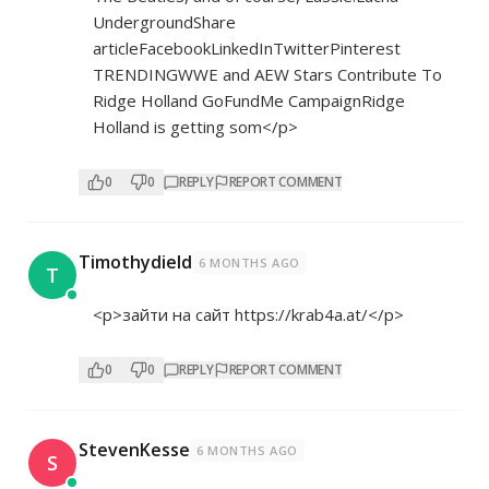
UndergroundShare
articleFacebookLinkedInTwitterPinterest
TRENDINGWWE and AEW Stars Contribute To
Ridge Holland GoFundMe CampaignRidge
Holland is getting som</p>
0
0
REPLY
REPORT COMMENT
Timothydield
6 MONTHS AGO
T
<p>зайти на сайт
https://krab4a.at/</p>
0
0
REPLY
REPORT COMMENT
StevenKesse
6 MONTHS AGO
S