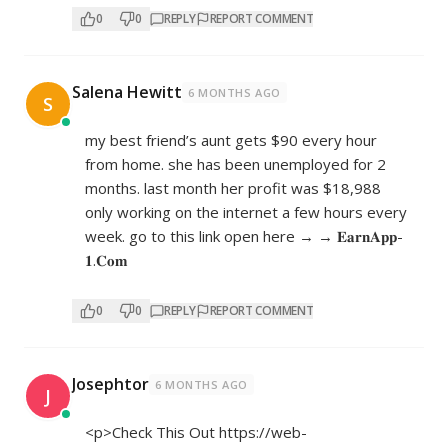
0
0
REPLY
REPORT COMMENT
Salena Hewitt
6 MONTHS AGO
S
my best friend’s aunt gets $90 every hour
from home. she has been unemployed for 2
months. last month her profit was $18,988
only working on the internet a few hours every
week. go to this link open here → → 𝐄­­­­𝐚­­­­𝐫­­­­𝐧­­­­𝐀­­­­𝐩­­­­­𝐩­­­­­
𝟏­­­.­­­­𝐂­­­­­­𝐨­­­­­𝐦
0
0
REPLY
REPORT COMMENT
Josephtor
6 MONTHS AGO
J
<p>Check This Out
https://web-