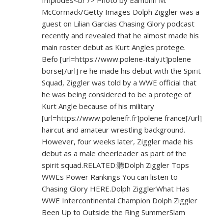
Implodes<br /> Photo by Eamonn M.
McCormack/Getty Images Dolph Ziggler was a
guest on Lilian Garcias Chasing Glory podcast
recently and revealed that he almost made his
main roster debut as Kurt Angles protege.
Befo [url=
https://www.polene-italy.it]polene
borse[/url] re he made his debut with the Spirit
Squad, Ziggler was told by a WWE official that
he was being considered to be a protege of
Kurt Angle because of his military
[url=
https://www.polenefr.fr]polene
france[/url]
haircut and amateur wrestling background.
However, four weeks later, Ziggler made his
debut as a male cheerleader as part of the
spirit squad.RELATED:聽Dolph Ziggler Tops
WWEs Power Rankings You can listen to
Chasing Glory HERE.Dolph ZigglerWhat Has
WWE Intercontinental Champion Dolph Ziggler
Been Up to Outside the Ring SummerSlam