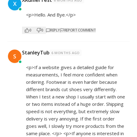
XRumerTest
6 MONTHS AGO
X
<p>Hello. And Bye.</p>
0
0
REPLY
REPORT COMMENT
StanleyTub
6 MONTHS AGO
S
<p>If a website gives a detailed guide for
measurements, I feel more confident when
ordering. Footwear is even harder because
different brands cut shoes very differently.
When I test a new shop I usually start with one
or two items instead of a huge order. Shipping
speed is not everything, but extremely slow
delivery is very annoying. If the first order
goes well, I slowly try more products from the
same place. </p> <p>If anyone is interested in