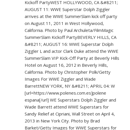
Kickoff PartyWEST HOLLYWOOD, CA &#8211;
AUGUST 11: WWE Superstar Dolph Ziggler
arrives at the WWE SummerSlam kick off party
on August 11, 2011 in West Hollywood,
California. Photo by Paul Archuleta/FilmMagic
SummerSlam Kickoff PartyBEVERLY HILLS, CA
&#8211; AUGUST 16: WWE Superstar Dolph
Ziggler L and actor Clark Duke attend the WWE
SummerSlam VIP Kick-Off Party at Beverly Hills
Hotel on August 16, 2012 in Beverly Hills,
California. Photo by Christopher Polk/Getty
Images For WWE Ziggler and Wade
BarrettNEW YORK, NY &#8211; APRIL 04: W
[url=
https://www.polenes.com.es]polene
espana[/url] WE Superstars Dolph Ziggler and
Wade Barrett attend WWE Superstars for
Sandy Relief at Cipriani, Wall Street on April 4,
2013 in New York City. Photo by Brad
Barket/Getty Images for WWE Superstars for