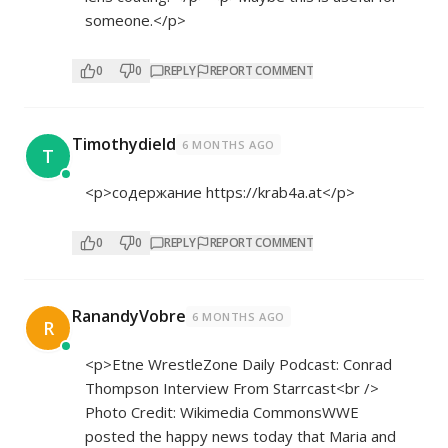
someone.</p>
0
0
REPLY
REPORT COMMENT
Timothydield
6 MONTHS AGO
T
<p>содержание
https://krab4a.at</p>
0
0
REPLY
REPORT COMMENT
RanandyVobre
6 MONTHS AGO
R
<p>Etne WrestleZone Daily Podcast: Conrad
Thompson Interview From Starrcast<br />
Photo Credit: Wikimedia CommonsWWE
posted the happy news today that Maria and