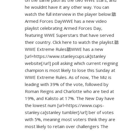
on the same path as the two WWE stars, and
he wouldnt have it any other way. You can
watch the full interview in the player below:聽
Armed Forces DayWWE has a new video
playlist celebrating Armed Forces Day,
featuring WWE Superstars that have served
their country. Click here to watch the playlist.聽
WWE Extreme Rules聽WWE has a new
[url=
https://www.stanleycups.uk]stanley
website[/url] poll asking which current reigning
champion is most likely to lose this Sunday at
WWE Extreme Rules. As of now, The Miz is
leading with 39% of the vote, followed by
Roman Reigns and Charlotte who are tied at
19%, and Kalisto at 17%. The New Day have
the lowest num [url=
https://www.cups-
stanley.ca]stanley
tumbler[/url] ber of votes
with 5%, meaning most voters think they are
most likely to retain over challengers The