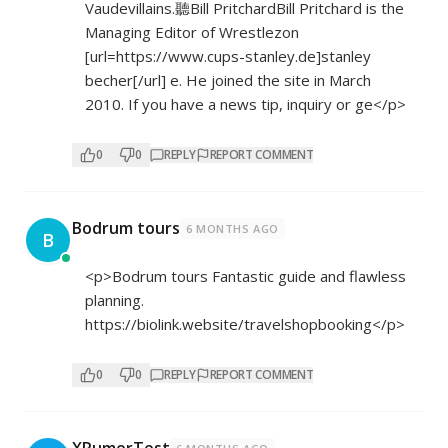
Vaudevillains.聽Bill PritchardBill Pritchard is the
Managing Editor of Wrestlezon
[url=
https://www.cups-stanley.de]stanley
becher[/url] e. He joined the site in March
2010. If you have a news tip, inquiry or ge</p>
0
0
REPLY
REPORT COMMENT
Bodrum tours
6 MONTHS AGO
B
<p>Bodrum tours Fantastic guide and flawless
planning.
https://biolink.website/travelshopbooking</p>
0
0
REPLY
REPORT COMMENT