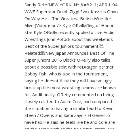
Sandy ReliefNEW YORK, NY &#8211; APRIL 04:
WWE Superstar Dolph Ziggl Svvx Kassius Ohno
On Why He s The Greatest British Wrestler
Alive (Video)<br /> Kyle OReillyRing of Honor
star Kyle OReilly recently spoke to Live Audio
Wrestlings John Pollock about this weekends
Best of the Super Juniors tournament.聽
Related:聽New Japan Announces Best Of The
Super Juniors 2016 Blocks OReilly also talks
about a possible split with reDRagon partner
Bobby Fish, who is also in the tournament,
saying he doesnt think they will have an ugly
break up like most wrestling teams are known
for. Additionally, OReilly commented on being
closely related to Adam Cole, and compared
the situation to having a similar feud to Kevin
Steen / Owens and Sami Zayn / El Generico
have had.He said he feels like he and Cole are