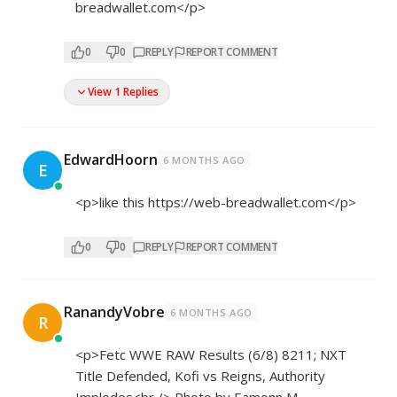
breadwallet.com</p>
0
0
REPLY
REPORT COMMENT
View 1 Replies
EdwardHoorn
6 MONTHS AGO
E
<p>like this
https://web-breadwallet.com</p>
0
0
REPLY
REPORT COMMENT
RanandyVobre
6 MONTHS AGO
R
<p>Fetc WWE RAW Results (6/8) 8211; NXT
Title Defended, Kofi vs Reigns, Authority