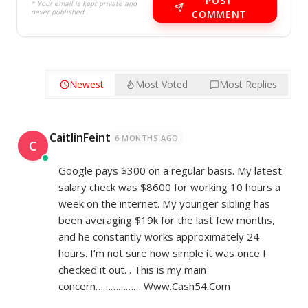
POST
* Your email is kept private and
never published.
COMMENT
Newest
Most Voted
Most Replies
CaitlinFeint
6 MONTHS AGO
C
Google pays $300 on a regular basis. My latest
salary check was $8600 for working 10 hours a
week on the internet. My younger sibling has
been averaging $19k for the last few months,
and he constantly works approximately 24
hours. I’m not sure how simple it was once I
checked it out. . This is my main
concern……………… W­­w­w­.­­­C­­a­­s­­h­­­5­­­4­.­­C­­­­o­­­m