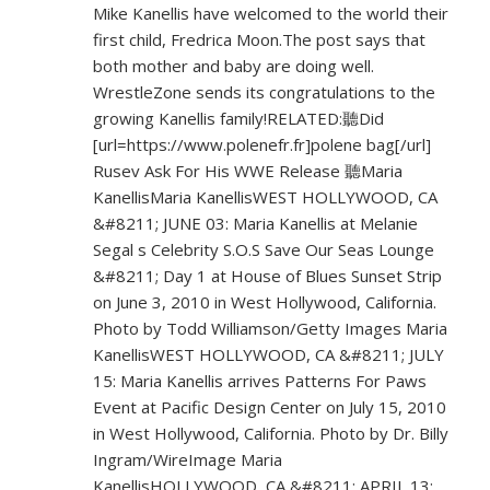
Mike Kanellis have welcomed to the world their
first child, Fredrica Moon.The post says that
both mother and baby are doing well.
WrestleZone sends its congratulations to the
growing Kanellis family!RELATED:聽Did
[url=
https://www.polenefr.fr]polene
bag[/url]
Rusev Ask For His WWE Release 聽Maria
KanellisMaria KanellisWEST HOLLYWOOD, CA
&#8211; JUNE 03: Maria Kanellis at Melanie
Segal s Celebrity S.O.S Save Our Seas Lounge
&#8211; Day 1 at House of Blues Sunset Strip
on June 3, 2010 in West Hollywood, California.
Photo by Todd Williamson/Getty Images Maria
KanellisWEST HOLLYWOOD, CA &#8211; JULY
15: Maria Kanellis arrives Patterns For Paws
Event at Pacific Design Center on July 15, 2010
in West Hollywood, California. Photo by Dr. Billy
Ingram/WireImage Maria
KanellisHOLLYWOOD, CA &#8211; APRIL 13: