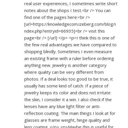
real user experiences, I sometimes write short
notes about the shops I test.<br /> You can
find one of the pages here:<br />
[url=
https://knowledgecom.izeberg.com/blog/i
ndex.php?entryid=66935]<br
/> visit this
page<br /> [/url] </p> <p>I think this is one of
the few real advantages we have compared to
shopping blindly. Sometimes I even measure
an existing frame with a ruler before ordering
anything new. Jewelry is another category
where quality can be very different from
photos. If a deal looks too good to be true, it
usually has some kind of catch. If a piece of
jewelry keeps its color and does not irritate
the skin, I consider it a win. I also check if the
lenses have any blue light filter or anti-
reflection coating. The main things I look at for
glasses are frame weight, hinge quality and
lens coating. </p> <p>Maybe this is useful for