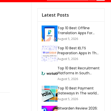
Latest Posts
Top 10 Best Offline
Translation Apps For
Travel In 2026
August 5, 2026
Top 10 Best IELTS
Preparation Apps In The
World 2026
August 5, 2026
Top 10 Best Recruitment
Platforms In South
Africa 2026
August 5, 2026
Top 10 Best Payment
Gateways In The world
2026
August 5, 2026
Bitwarden Review 2026: