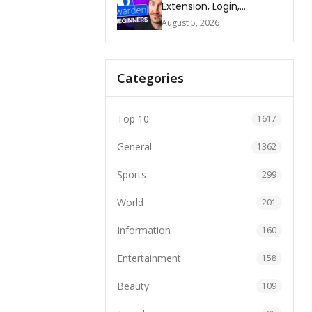
Extension, Login,
Download, Free Plan, App
August 5, 2026
& FAQs
Categories
Top 10
1617
General
1362
Sports
299
World
201
Information
160
Entertainment
158
Beauty
109