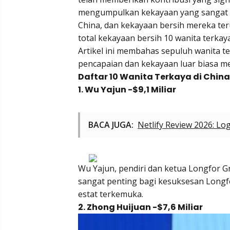
mengumpulkan kekayaan yang sangat bes
China, dan kekayaan bersih mereka ter
total kekayaan bersih 10 wanita terkaya
Artikel ini membahas sepuluh wanita t
pencapaian dan kekayaan luar biasa m
Daftar 10 Wanita Terkaya di Chin
1. Wu Yajun -$9,1 Miliar
BACA JUGA:
Netlify Review 2026: Lo
Wu Yajun, pendiri dan ketua Longfor 
sangat penting bagi kesuksesan Long
estat terkemuka.
2. Zhong Huijuan -$7,6 Miliar