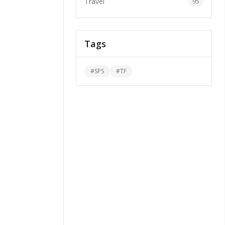
Travel
95
Tags
#
SPS
#
TF