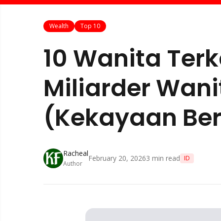
Wealth
Top 10
10 Wanita Terk
Miliarder Wan
(Kekayaan Ber
Racheal
February 20, 2026
3
min read
ID
Author