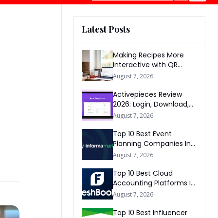
Latest Posts
Making Recipes More
Interactive with QR
Codes
August 7, 2026
Activepieces Review
2026: Login, Download,
AI, Pricing, Automation &
August 7, 2026
FAQs
Top 10 Best Event
Planning Companies In
The World 2026
August 7, 2026
Top 10 Best Cloud
Accounting Platforms In
The World 2026
August 7, 2026
Top 10 Best Influencer