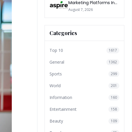
Marketing Platforms In
The World 2026
August 7, 2026
Categories
Top 10
1617
General
1362
Sports
299
World
201
Information
160
Entertainment
158
Beauty
109