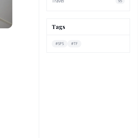
Travel
95
Tags
#
SPS
#
TF