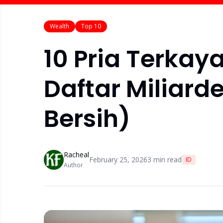
Wealth
Top 10
10 Pria Terkay
Daftar Miliard
Bersih)
Racheal
February 25, 2026
3
min read
ID
Author