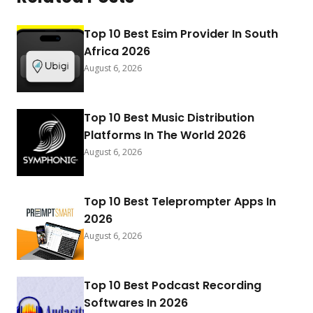
Top 10 Best Esim Provider In South
Africa 2026
August 6, 2026
Top 10 Best Music Distribution
Platforms In The World 2026
August 6, 2026
Top 10 Best Teleprompter Apps In
2026
August 6, 2026
Top 10 Best Podcast Recording
Softwares In 2026