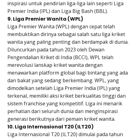
inspirasi untuk pendirian liga-liga lain seperti Liga
Premier India (IPL) dan Liga Big Bash (BBL).
9. Liga Premier Wanita (WPL)
Liga Premier Wanita (WPL) dengan cepat telah
membuktikan dirinya sebagai salah satu liga kriket
wanita yang paling penting dan berdampak di dunia.
Diluncurkan pada tahun 2023 oleh Dewan
Pengendalian Kriket di India (BCCI), WPL telah
merevolusi lanskap kriket wanita dengan
menawarkan platform global bagi bintang yang ada
dan bakat yang sedang berkembang. WPL, yang
dimodelkan setelah Liga Premier India (IPL) yang
terkenal, memiliki aksi kriket berkualitas tinggi dan
sistem franchise yang kompetitif. Liga ini menarik
perhatian dari seluruh dunia dan menginspirasi
generasi berikutnya dari pemain kriket wanita.
10. Liga Internasional T20 (ILT20)
Liga Internasional T20 (ILT20) dimulai pada tahun