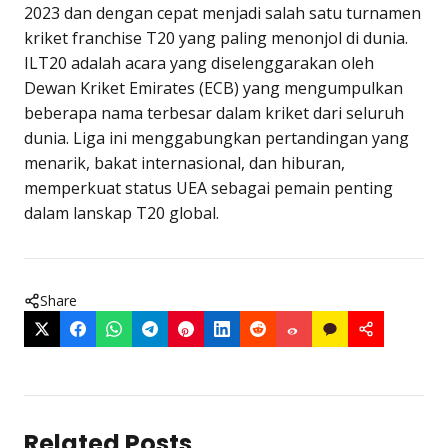
2023 dan dengan cepat menjadi salah satu turnamen
kriket franchise T20 yang paling menonjol di dunia.
ILT20 adalah acara yang diselenggarakan oleh
Dewan Kriket Emirates (ECB) yang mengumpulkan
beberapa nama terbesar dalam kriket dari seluruh
dunia. Liga ini menggabungkan pertandingan yang
menarik, bakat internasional, dan hiburan,
memperkuat status UEA sebagai pemain penting
dalam lanskap T20 global.
Share
Related Posts