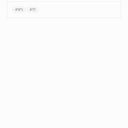
#
SPS
#
TF