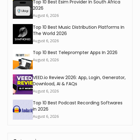
Top 10 Best Esim Provider In South Africa
2026
August 6, 2026
Top 10 Best Music Distribution Platforms In
The World 2026
August 6, 2026
Top 10 Best Teleprompter Apps In 2026
August 6, 2026
VEED.io Review 2026: App, Login, Generator,
Download, AI & FAQs
August 6, 2026
Top 10 Best Podcast Recording Softwares
In 2026
August 6, 2026