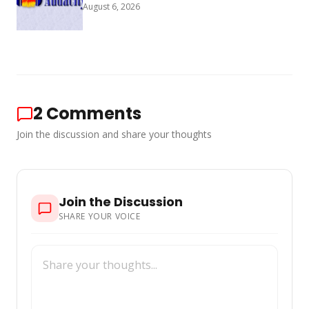
August 6, 2026
2
Comments
Join the discussion and share your thoughts
Join the Discussion
SHARE YOUR VOICE