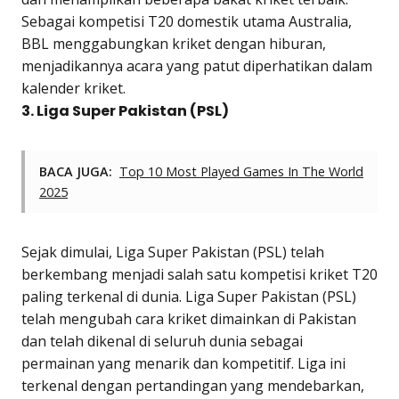
Sebagai kompetisi T20 domestik utama Australia,
BBL menggabungkan kriket dengan hiburan,
menjadikannya acara yang patut diperhatikan dalam
kalender kriket.
3. Liga Super Pakistan (PSL)
BACA JUGA:
Top 10 Most Played Games In The World
2025
Sejak dimulai, Liga Super Pakistan (PSL) telah
berkembang menjadi salah satu kompetisi kriket T20
paling terkenal di dunia. Liga Super Pakistan (PSL)
telah mengubah cara kriket dimainkan di Pakistan
dan telah dikenal di seluruh dunia sebagai
permainan yang menarik dan kompetitif. Liga ini
terkenal dengan pertandingan yang mendebarkan,