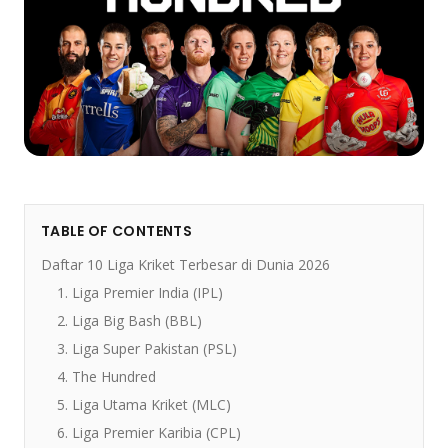
TABLE OF CONTENTS
Daftar 10 Liga Kriket Terbesar di Dunia 2026
1. Liga Premier India (IPL)
2. Liga Big Bash (BBL)
3. Liga Super Pakistan (PSL)
4. The Hundred
5. Liga Utama Kriket (MLC)
6. Liga Premier Karibia (CPL)