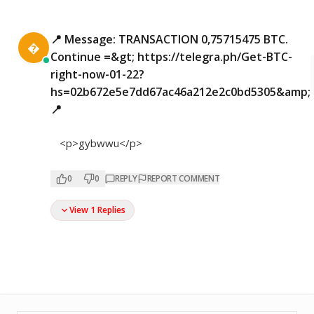
📍 Message: TRANSACTION 0,75715475 BTC.

Continue =&gt; https://telegra.ph/Get-BTC-
right-now-01-22?
hs=02b672e5e7dd67ac46a212e2c0bd5305&amp;
📍
<p>gybwwu</p>
0
0
REPLY
REPORT COMMENT
View 1 Replies