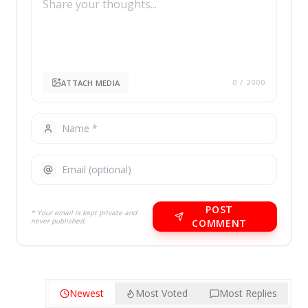
ATTACH MEDIA
0
/ 2000
POST
* Your email is kept private and
never published.
COMMENT
Newest
Most Voted
Most Replies