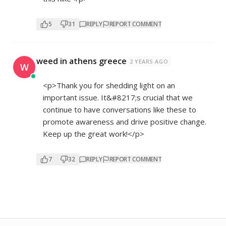
5
31
REPLY
REPORT COMMENT
weed in athens greece
2 YEARS AGO
W
<p>Thank you for shedding light on an
important issue. It&#8217;s crucial that we
continue to have conversations like these to
promote awareness and drive positive change.
Keep up the great work!</p>
7
32
REPLY
REPORT COMMENT