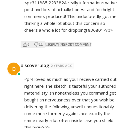
<p>311885 223382A really informationrmative
post and lots of actually honest and forthright
comments produced! This undoubtedly got me
thinking a whole lot about this concern so
cheers a whole lot for dropping! 836801</p>
6
22
REPLY
REPORT COMMENT
discoverblog
2 YEARS AGO
D
<p>I loved as much as youll receive carried out
right here The sketch is tasteful your authored
material stylish nonetheless you command get
bought an nervousness over that you wish be
delivering the following unwell unquestionably
come more formerly again since exactly the
same nearly a lot often inside case you shield
this hike</p>