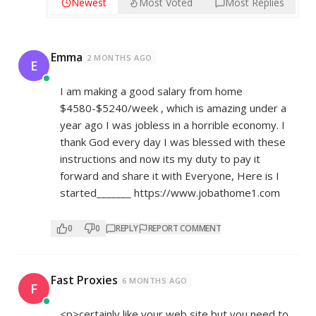
Newest
Most Voted
Most Replies
Emma
2 MONTHS AGO
E
I am making a good salary from home
$4580-$5240/week , which is amazing und­er a
year ago I was jobless in a horrible economy. I
thank God every day I was blessed with these
instructions and now its my duty to pay it
forward and share it with Everyone, Here is I
started_______
https://www.jobathome1.com
0
0
REPLY
REPORT COMMENT
Fast Proxies
6 MONTHS AGO
F
<p>certainly like your web site but you need to