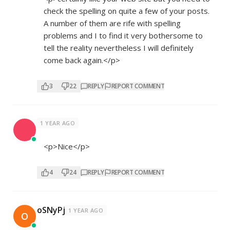
check the spelling on quite a few of your posts.
A number of them are rife with spelling
problems and I to find it very bothersome to
tell the reality nevertheless I will definitely
come back again.</p>
3
22
REPLY
REPORT COMMENT
1 YEAR AGO
<p>Nice</p>
4
24
REPLY
REPORT COMMENT
oSNyPj
1 YEAR AGO
O