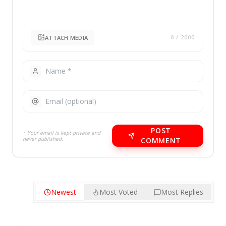
ATTACH MEDIA
0
/ 2000
POST
* Your email is kept private and
never published.
COMMENT
Newest
Most Voted
Most Replies