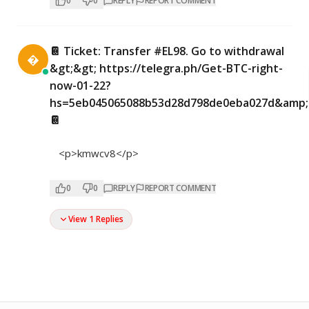
0
0
REPLY
REPORT COMMENT
📔 Ticket: Transfer #EL98. Go to withdrawal

&gt;&gt; https://telegra.ph/Get-BTC-right-
now-01-22?
hs=5eb045065088b53d28d798de0eba027d&amp;
📔
<p>kmwcv8</p>
0
0
REPLY
REPORT COMMENT
View 1 Replies