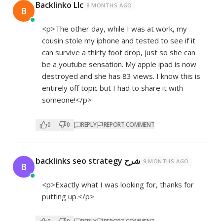
Backlinko Llc
8 MONTHS AGO
B
<p>The other day, while I was at work, my
cousin stole my iphone and tested to see if it
can survive a thirty foot drop, just so she can
be a youtube sensation. My apple ipad is now
destroyed and she has 83 views. I know this is
entirely off topic but I had to share it with
someone!</p>
0
0
REPLY
REPORT COMMENT
backlinks seo strategy شرح
9 MONTHS AGO
B
<p>Exactly what I was looking for, thanks for
putting up.</p>