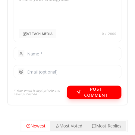
ATTACH MEDIA
0
/ 2000
POST
* Your email is kept private and
never published.
COMMENT
Newest
Most Voted
Most Replies