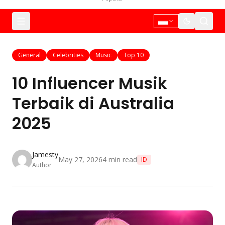
General
Celebrities
Music
Top 10
10 Influencer Musik
Terbaik di Australia
2025
Jamesty
May 27, 2026
4
min read
ID
Author