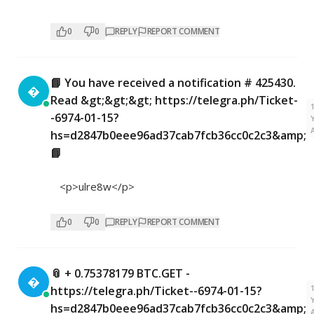
0
0
REPLY
REPORT COMMENT
📘 You have received a notification # 425430.

Read &gt;&gt;&gt; https://telegra.ph/Ticket-
-6974-01-15?
hs=d2847b0eee96ad37cab7fcb36cc0c2c3&amp;
📘
<p>ulre8w</p>
0
0
REPLY
REPORT COMMENT
📎 + 0.75378179 BTC.GET -

https://telegra.ph/Ticket--6974-01-15?
hs=d2847b0eee96ad37cab7fcb36cc0c2c3&amp;