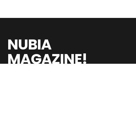
NUBIA
MAGAZINE!
Nubia Magazine adalah publikasi digital
global yang membahas orang, ide, industri,
dan gerakan budaya yang membentuk dunia
modern
BULETIN
Dapatkan cerita terbaru di email Anda.