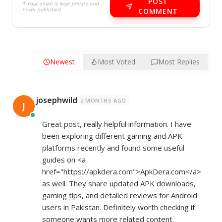
POST
* Your email is kept private and
never published.
COMMENT
Newest
Most Voted
Most Replies
josephwild
2 MONTHS AGO
J
Great post, really helpful information. I have
been exploring different gaming and APK
platforms recently and found some useful
guides on <a
href="
https://apkdera.com">ApkDera.com</a>
as well. They share updated APK downloads,
gaming tips, and detailed reviews for Android
users in Pakistan. Definitely worth checking if
someone wants more related content.