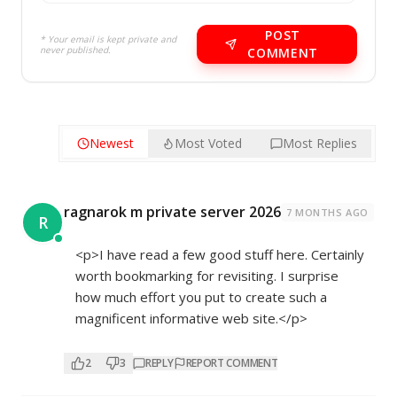
POST
* Your email is kept private and
never published.
COMMENT
Newest
Most Voted
Most Replies
ragnarok m private server 2026
7 MONTHS AGO
R
<p>I have read a few good stuff here. Certainly
worth bookmarking for revisiting. I surprise
how much effort you put to create such a
magnificent informative web site.</p>
2
3
REPLY
REPORT COMMENT