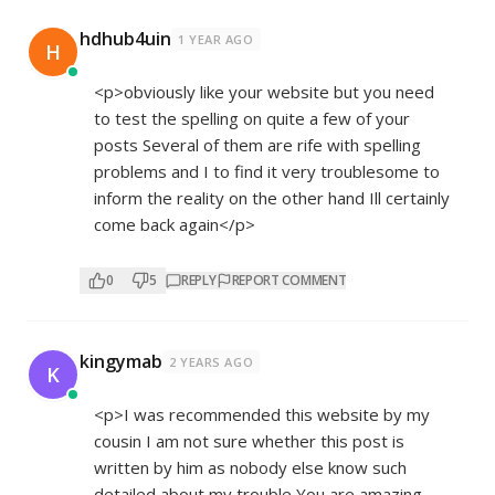
hdhub4uin
1 YEAR AGO
H
<p>obviously like your website but you need
to test the spelling on quite a few of your
posts Several of them are rife with spelling
problems and I to find it very troublesome to
inform the reality on the other hand Ill certainly
come back again</p>
0
5
REPLY
REPORT COMMENT
kingymab
2 YEARS AGO
K
<p>I was recommended this website by my
cousin I am not sure whether this post is
written by him as nobody else know such
detailed about my trouble You are amazing