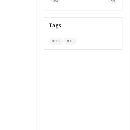
Travel
95
Tags
#
SPS
#
TF