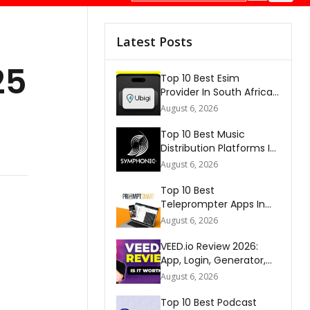
Latest Posts
25
Top 10 Best Esim
Provider In South Africa
2026
August 6, 2026
Top 10 Best Music
Distribution Platforms In
The World 2026
August 6, 2026
Top 10 Best
Teleprompter Apps In
2026
August 6, 2026
VEED.io Review 2026:
App, Login, Generator,
Download, AI & FAQs
August 6, 2026
Top 10 Best Podcast