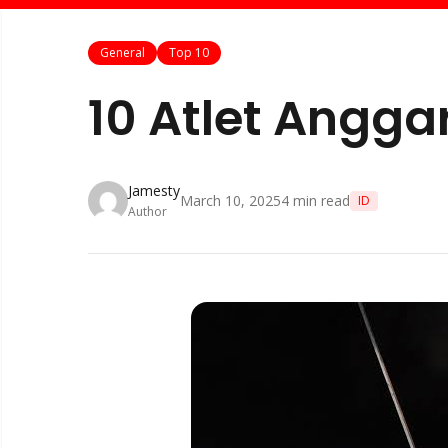
General
Top 10
10 Atlet Angga
Jamesty
March 10, 2025
4
min read
ID
Author