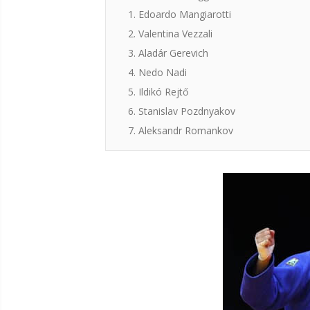
1. Edoardo Mangiarotti
2. Valentina Vezzali
3. Aladár Gerevich
4. Nedo Nadi
5. Ildikó Rejtő
6. Stanislav Pozdnyakov
7. Aleksandr Romankov