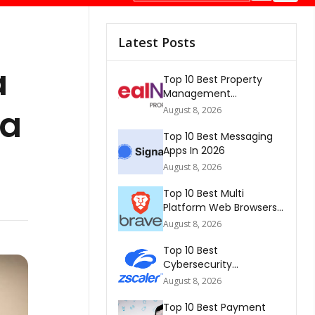
Latest Posts
a
Top 10 Best Property
Management
Companies In South
sa
August 8, 2026
Africa 2026
Top 10 Best Messaging
Apps In 2026
August 8, 2026
Top 10 Best Multi
Platform Web Browsers
In The world 2026
August 8, 2026
Top 10 Best
Cybersecurity
Companies In America
August 8, 2026
2026
Top 10 Best Payment