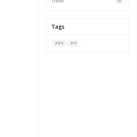
Travel
95
Tags
#
SPS
#
TF