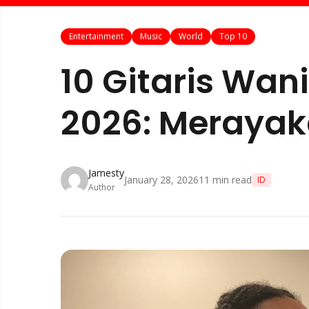
Entertainment
Music
World
Top 10
10 Gitaris Wan
2026: Merayak
Jamesty
January 28, 2026
11
min read
ID
Author