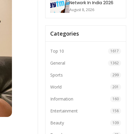
Network In India 2026
August 8, 2026
Categories
Top 10
1617
General
1362
Sports
299
World
201
Information
160
Entertainment
158
Beauty
109