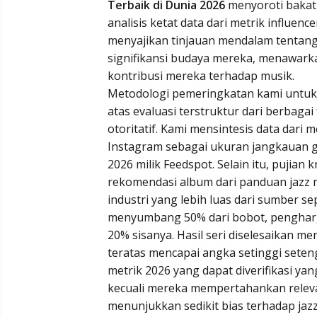
Terbaik di Dunia 2026
menyoroti bakat 
analisis ketat data dari metrik influence
menyajikan tinjauan mendalam tentang 
signifikansi budaya mereka, menawark
kontribusi mereka terhadap musik.
Metodologi pemeringkatan kami untu
atas evaluasi terstruktur dari berbag
otoritatif. Kami mensintesis data dari 
Instagram sebagai ukuran jangkauan gl
2026 milik Feedspot. Selain itu, pujian 
rekomendasi album dari panduan jazz
industri yang lebih luas dari sumber sep
menyumbang 50% dari bobot, pengharga
20% sisanya. Hasil seri diselesaikan
teratas mencapai angka setinggi seten
metrik 2026 yang dapat diverifikasi ya
kecuali mereka mempertahankan relevan
menunjukkan sedikit bias terhadap jaz