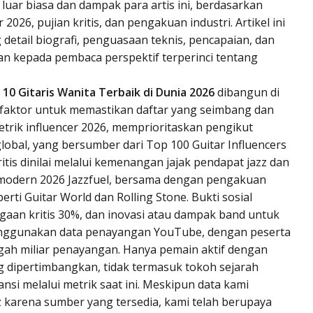
luar biasa dan dampak para artis ini, berdasarkan
r 2026, pujian kritis, dan pengakuan industri. Artikel ini
detail biografi, penguasaan teknis, pencapaian, dan
an kepada pembaca perspektif terperinci tentang
k
10 Gitaris Wanita Terbaik di Dunia 2026
dibangun di
ai faktor untuk memastikan daftar yang seimbang dan
metrik influencer 2026, memprioritaskan pengikut
obal, yang bersumber dari Top 100 Guitar Influencers
kritis dinilai melalui kemenangan jajak pendapat jazz dan
 modern 2026 Jazzfuel, bersama dengan pengakuan
erti Guitar World dan Rolling Stone. Bukti sosial
an kritis 30%, dan inovasi atau dampak band untuk
 menggunakan data penayangan YouTube, dengan peserta
gah miliar penayangan. Hanya pemain aktif dengan
ng dipertimbangkan, tidak termasuk tokoh sejarah
si melalui metrik saat ini. Meskipun data kami
z karena sumber yang tersedia, kami telah berupaya