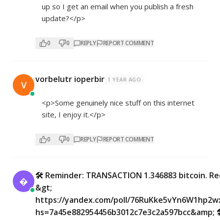
up so I get an email when you publish a fresh
update?</p>
0
0
REPLY
REPORT COMMENT
vorbelutr ioperbir
1 YEAR AGO
V
<p>Some genuinely nice stuff on this internet
site, I enjoy it.</p>
0
0
REPLY
REPORT COMMENT
🛠 Reminder: TRANSACTION 1.346883 bitcoin. Re

&gt;
https://yandex.com/poll/76RuKke5vYn6W1hp2w
hs=7a45e882954456b3012c7e3c2a597bcc&amp; 