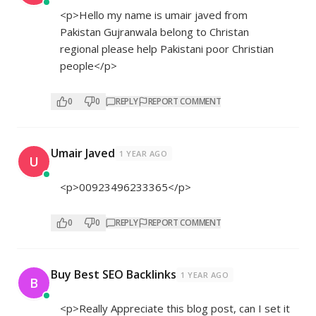
<p>Hello my name is umair javed from
Pakistan Gujranwala belong to Christan
regional please help Pakistani poor Christian
people</p>
0
0
REPLY
REPORT COMMENT
Umair Javed
1 YEAR AGO
U
<p>00923496233365</p>
0
0
REPLY
REPORT COMMENT
Buy Best SEO Backlinks
1 YEAR AGO
B
<p>Really Appreciate this blog post, can I set it