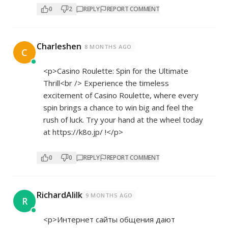
0
2
REPLY
REPORT COMMENT
Charleshen
8 MONTHS AGO
C
<p>Casino Roulette: Spin for the Ultimate
Thrill<br /> Experience the timeless
excitement of Casino Roulette, where every
spin brings a chance to win big and feel the
rush of luck. Try your hand at the wheel today
at
https://k8o.jp/
!</p>
0
0
REPLY
REPORT COMMENT
RichardAlilk
9 MONTHS AGO
R
<p>Интернет сайты общения дают