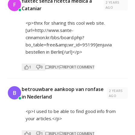
flaxtec senza ricetta medica a
2 YEARS
F
Cataniar
AGO
<p>thnx for sharing this cool web site.
[url=
http://www.sante-
cinnamon.kr/bbs/board.php?
bo_table=free&amp;wr_id=95199]enjuvia
bestellen in Berlin[/url]</p>
1
0
REPLY
REPORT COMMENT
betrouwbare aankoop van ronfase
2 YEARS
B
in Nederland
AGO
<p>I used to be able to find good info from
your articles.</p>
0
1
REPLY
REPORT COMMENT