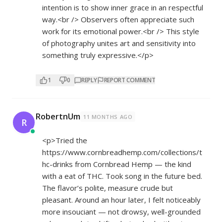
intention is to show inner grace in an respectful
way.<br /> Observers often appreciate such
work for its emotional power.<br /> This style
of photography unites art and sensitivity into
something truly expressive.</p>
1
0
REPLY
REPORT COMMENT
RobertnUm
11 MONTHS AGO
R
<p>Tried the
https://www.cornbreadhemp.com/collections/t
hc-drinks
from Cornbread Hemp — the kind
with a eat of THC. Took song in the future bed.
The flavor’s polite, measure crude but
pleasant. Around an hour later, I felt noticeably
more insouciant — not drowsy, well-grounded