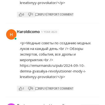
kreativnyy-provokator/</p>
0
1
REPLY
REPORT COMMENT
Haroldicomo
1 YEAR AGO
H
<p>Модные советы по созданию модных
луков на каждый день.<br /> Обзоры
экспертов, события, все дропы и
мероприятия.<br />
https://emurmansk.ru/pub/2024-09-10-
demna-gvasaliya-revolyutsioner-mody-i-
kreativnyy-provokator/</p>
1
0
REPLY
REPORT COMMENT