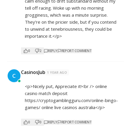
calm enough to drift substandard without my
tell off racing. Woke up with no morning
grogginess, which was a minute surprise.
They’re on the pricier side, but if you contend
to unwind at tenebriousness, they could be
importance it.</p>
0
2
REPLY
REPORT COMMENT
CasinosJub
1 YEAR AGO
C
<p>Nicely put, Appreciate it!<br /> online
casino match deposit
https://cryptogamblingguru.com/online-bingo-
games/
online live casinos australia</p>
0
0
REPLY
REPORT COMMENT