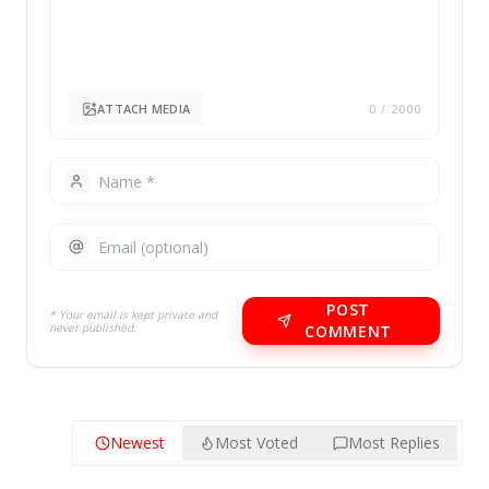
ATTACH MEDIA
0
/ 2000
POST
* Your email is kept private and
never published.
COMMENT
Newest
Most Voted
Most Replies