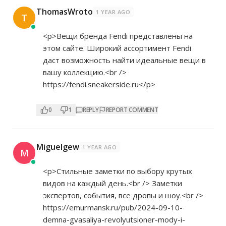
ThomasWroto
1 YEAR AGO
T
<p>Вещи бренда Fendi представлены на
этом сайте. Широкий ассортимент Fendi
даст возможность найти идеальные вещи в
вашу коллекцию.<br />
https://fendi.sneakerside.ru</p>
0
1
REPLY
REPORT COMMENT
Miguelgew
1 YEAR AGO
M
<p>Стильные заметки по выбору крутых
видов на каждый день.<br /> Заметки
экспертов, события, все дропы и шоу.<br />
https://emurmansk.ru/pub/2024-09-10-
demna-gvasaliya-revolyutsioner-mody-i-