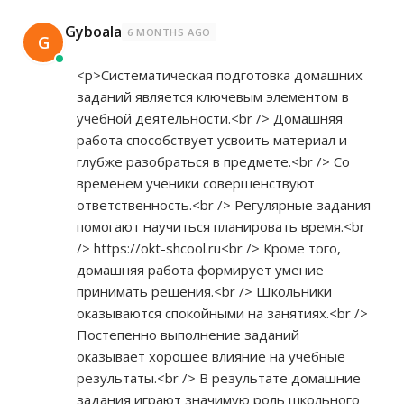
Gyboala
6 MONTHS AGO
G
<p>Систематическая подготовка домашних
заданий является ключевым элементом в
учебной деятельности.<br /> Домашняя
работа способствует усвоить материал и
глубже разобраться в предмете.<br /> Со
временем ученики совершенствуют
ответственность.<br /> Регулярные задания
помогают научиться планировать время.<br
/>
https://okt-shcool.ru<br
/> Кроме того,
домашняя работа формирует умение
принимать решения.<br /> Школьники
оказываются спокойными на занятиях.<br />
Постепенно выполнение заданий
оказывает хорошее влияние на учебные
результаты.<br /> В результате домашние
задания играют значимую роль школьного