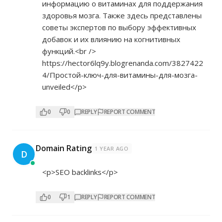
информацию о витаминах для поддержания
здоровья мозга. Также здесь представлены
советы экспертов по выбору эффективных
добавок и их влиянию на когнитивных
функций.<br />
https://hector6lq9y.blogrenanda.com/3827422
4/Простой-ключ-для-витамины-для-мозга-
unveiled</p>
0
0
REPLY
REPORT COMMENT
Domain Rating
1 YEAR AGO
D
<p>SEO backlinks</p>
0
1
REPLY
REPORT COMMENT