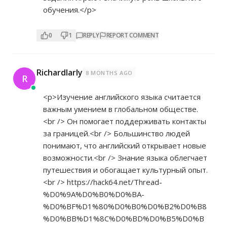
обучения.</p>
0
1
REPLY
REPORT COMMENT
Richardlarly
8 MONTHS AGO
R
<p>Изучение английского языка считается
важным умением в глобальном обществе.
<br /> Он помогает поддерживать контакты
за границей.<br /> Большинство людей
понимают, что английский открывает новые
возможности.<br /> Знание языка облегчает
путешествия и обогащает культурный опыт.
<br />
https://hack64.net/Thread-
%D0%9A%D0%B0%D0%BA-
%D0%BF%D1%80%D0%B0%D0%B2%D0%B8
%D0%BB%D1%8C%D0%BD%D0%B5%D0%B