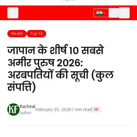
Wealth
Top 10
जापान के शीर्ष 10 सबसे
अमीर पुरुष 2026:
अरबपतियों की सूची (कुल
संपत्ति)
Racheal
February 25, 2026
1
min read
HI
Author