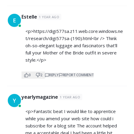
Estelle
1 YEAR AGO
E
<p>
https://digi577sa.z11.web.core.windows.ne
t/research/digi577sa-(190).html<br
/> Think
oh-so-elegant luggage and fascinators that’ll
full your Mother of the Bride outfit in severe
style.</p>
0
2
REPLY
REPORT COMMENT
yearlymagazine
1 YEAR AGO
Y
<p>Fantastic beat I would like to apprentice
while you amend your web site how could i
subscribe for a blog site The account helped
me a acceptable deal I had been a little bit