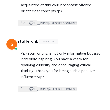
acquainted of this your broadcast offered
bright clear concept</p>
0
1
REPLY
REPORT COMMENT
stufferdnb
1 YEAR AGO
S
<p>Your writing is not only informative but also
incredibly inspiring. You have a knack for
sparking curiosity and encouraging critical
thinking. Thank you for being such a positive
influence!</p>
0
1
REPLY
REPORT COMMENT