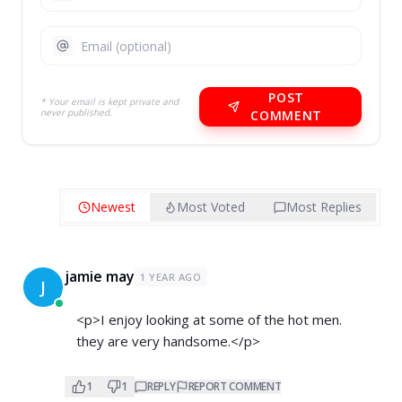
POST
* Your email is kept private and
never published.
COMMENT
Newest
Most Voted
Most Replies
jamie may
1 YEAR AGO
J
<p>I enjoy looking at some of the hot men.
they are very handsome.</p>
1
1
REPLY
REPORT COMMENT