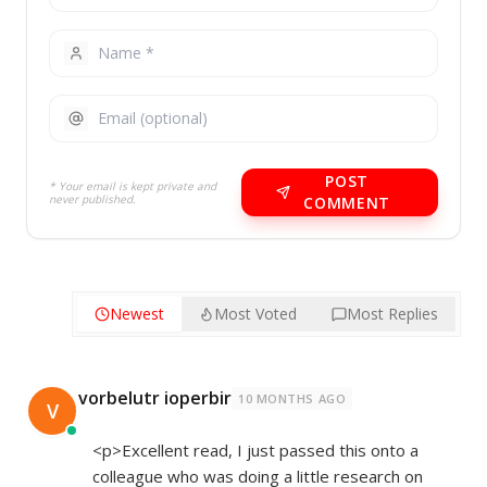
POST
* Your email is kept private and
never published.
COMMENT
Newest
Most Voted
Most Replies
vorbelutr ioperbir
10 MONTHS AGO
V
<p>Excellent read, I just passed this onto a
colleague who was doing a little research on