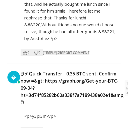
that. And he actually bought me lunch since I
found it for him smile Therefore let me
rephrase that: Thanks for lunch!
&#8220;Without friends no one would choose
to live, though he had all other goods.&#8221;
by Aristotle.</p>
0
0
REPLY
REPORT COMMENT
🖱 ⚡ Quick Transfer - 0.35 BTC sent. Confirm

now =&gt; https://graph.org/Get-your-BTC-
09-04?
hs=3d74f85282b60a338f7a7189438a02e1&amp;
🖱
<p>y3pi3m</p>