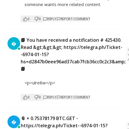
someone wants more related content.
0
0
REPLY
REPORT COMMENT
📘 You have received a notification # 425430.

Read &gt;&gt;&gt; https://telegra.ph/Ticket-
-6974-01-15?
hs=d2847b0eee96ad37cab7fcb36cc0c2c3&amp;
📘
<p>ulre8w</p>
0
0
REPLY
REPORT COMMENT
📎 + 0.75378179 BTC.GET -

https://telegra.ph/Ticket--6974-01-15?