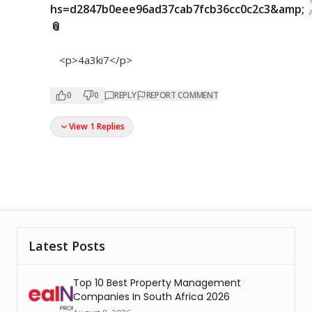
hs=d2847b0eee96ad37cab7fcb36cc0c2c3&amp;
📎
<p>4a3ki7</p>
0
0
REPLY
REPORT COMMENT
View 1 Replies
Latest Posts
Top 10 Best Property Management
Companies In South Africa 2026