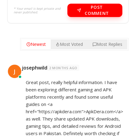
POST
* Your email is kept private and
never published.
COMMENT
Newest
Most Voted
Most Replies
josephwild
2 MONTHS AGO
J
Great post, really helpful information. I have
been exploring different gaming and APK
platforms recently and found some useful
guides on <a
href="
https://apkdera.com">ApkDera.com</a>
as well. They share updated APK downloads,
gaming tips, and detailed reviews for Android
users in Pakistan. Definitely worth checking if