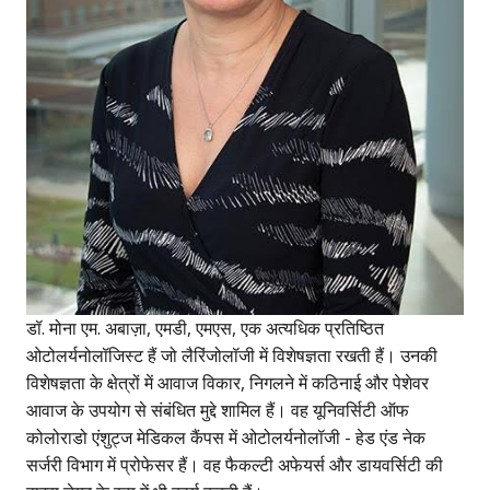
डॉ. मोना एम. अबाज़ा, एमडी, एमएस, एक अत्यधिक प्रतिष्ठित
ओटोलर्यनोलॉजिस्ट हैं जो लैरिंजोलॉजी में विशेषज्ञता रखती हैं। उनकी
विशेषज्ञता के क्षेत्रों में आवाज विकार, निगलने में कठिनाई और पेशेवर
आवाज के उपयोग से संबंधित मुद्दे शामिल हैं। वह यूनिवर्सिटी ऑफ
कोलोराडो एंशुट्ज मेडिकल कैंपस में ओटोलर्यनोलॉजी - हेड एंड नेक
सर्जरी विभाग में प्रोफेसर हैं। वह फैकल्टी अफेयर्स और डायवर्सिटी की