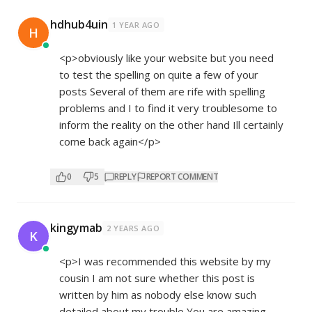
hdhub4uin
1 YEAR AGO
H
<p>obviously like your website but you need
to test the spelling on quite a few of your
posts Several of them are rife with spelling
problems and I to find it very troublesome to
inform the reality on the other hand Ill certainly
come back again</p>
0
5
REPLY
REPORT COMMENT
kingymab
2 YEARS AGO
K
<p>I was recommended this website by my
cousin I am not sure whether this post is
written by him as nobody else know such
detailed about my trouble You are amazing