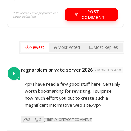
POST
* Your email is kept private and
never published.
COMMENT
Newest
Most Voted
Most Replies
ragnarok m private server 2026
7 MONTHS AGO
R
<p>I have read a few good stuff here. Certainly
worth bookmarking for revisiting. I surprise
how much effort you put to create such a
magnificent informative web site.</p>
2
3
REPLY
REPORT COMMENT