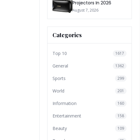
Projectors In 2026
August 7, 2026
Categories
Top 10
1617
General
1362
Sports
299
World
201
Information
160
Entertainment
158
Beauty
109