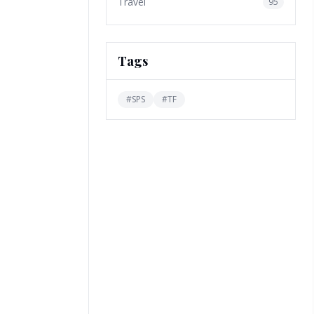
Travel
95
Tags
#
SPS
#
TF