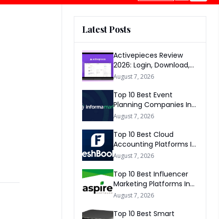
Latest Posts
Activepieces Review
2026: Login, Download,
AI, Pricing, Automation &
August 7, 2026
FAQs
Top 10 Best Event
Planning Companies In
The World 2026
August 7, 2026
Top 10 Best Cloud
Accounting Platforms In
The World 2026
August 7, 2026
Top 10 Best Influencer
Marketing Platforms In
The World 2026
August 7, 2026
Top 10 Best Smart