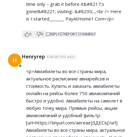
time only – grab it before it&#8217;s
gone!&#8221; visiting:-&#8230;..,<br /> Here
is I started_______ ­P­a­y­A­t­H­o­m­e­1­.­C­om</p>
0
0
REPLY
REPORT COMMENT
Henryrep
6 MONTHS AGO
H
<p>Авиабилеты во все страны мира,
актуальное расписание авиарейсов и
стоимость. Купить и заказать авиабилеты
онлайн на рейсы более 750 авиакомпаний
быстро и удобно. Авиабилеты на самолет в
любую точку мира. Прямые рейсы, акции
авиакомпаний и удобный фильтр.
[url=
https://tinyurl.com/aereae]ЗДЕСЬ[/url]
Авиабилеты во все страны мира, актуальное