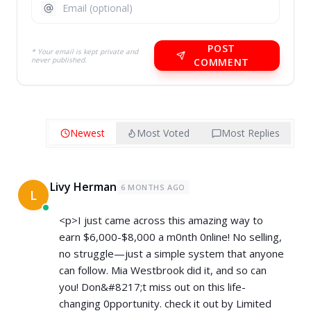
POST
* Your email is kept private and
never published.
COMMENT
Newest
Most Voted
Most Replies
Livy Herman
6 MONTHS AGO
L
<p>I just came across this amazing way to
earn $6,000-$8,000 a m0nth 0nline! No selling,
no struggle—just a simple system that anyone
can follow. Mia Westbrook did it, and so can
you! Don&#8217;t miss out on this life-
changing 0pportunity. check it out by Limited