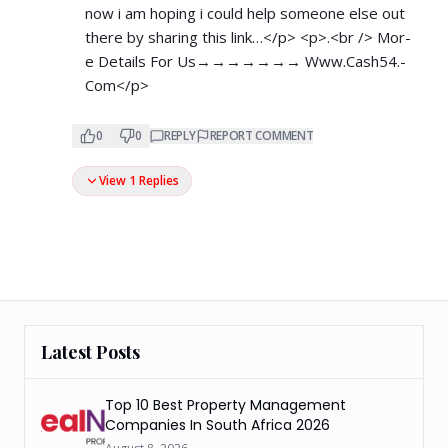
now i am hoping i could help someone else out
there by sharing this link…</p> <p>.<br /> M­­­­­­o­­­­­­r­­­­­­
e­ D­­­­­­e­­­­­­t­­­­­­a­­­­­­i­­­­­­l­­­­­­s For Us→→→→→→→ W­­w­w­.­­­C­­a­­s­­h­­­5­­­4­.­­
C­­­­o­­­m</p>
0
0
REPLY
REPORT COMMENT
View 1 Replies
Latest Posts
Top 10 Best Property Management
Companies In South Africa 2026