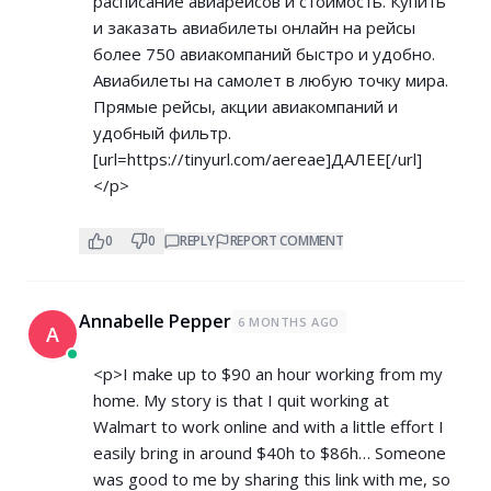
расписание авиарейсов и стоимость. Купить
и заказать авиабилеты онлайн на рейсы
более 750 авиакомпаний быстро и удобно.
Авиабилеты на самолет в любую точку мира.
Прямые рейсы, акции авиакомпаний и
удобный фильтр.
[url=
https://tinyurl.com/aereae]ДАЛЕЕ[/url]
</p>
0
0
REPLY
REPORT COMMENT
Annabelle Pepper
6 MONTHS AGO
A
<p>I make up to $90 an hour working from my
home. My story is that I quit working at
Walmart to work online and with a little effort I
easily bring in around $40h to $86h… Someone
was good to me by sharing this link with me, so