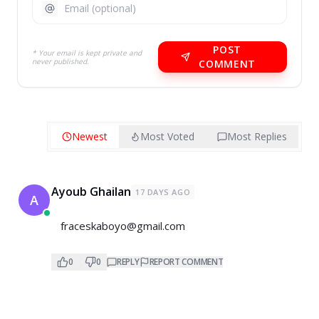
POST
* Your email is kept private and
never published.
COMMENT
Newest
Most Voted
Most Replies
Ayoub Ghailan
17 DAYS AGO
A
fraceskaboyo@gmail.com
0
0
REPLY
REPORT COMMENT