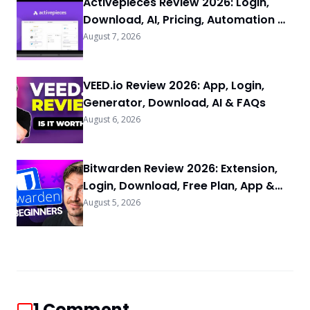
Activepieces Review 2026: Login,
Download, AI, Pricing, Automation &
FAQs
August 7, 2026
VEED.io Review 2026: App, Login,
Generator, Download, AI & FAQs
August 6, 2026
Bitwarden Review 2026: Extension,
Login, Download, Free Plan, App &
FAQs
August 5, 2026
1
Comment