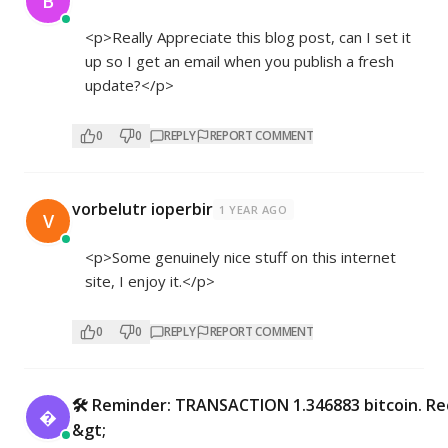
B
<p>Really Appreciate this blog post, can I set it
up so I get an email when you publish a fresh
update?</p>
0
0
REPLY
REPORT COMMENT
vorbelutr ioperbir
1 YEAR AGO
V
<p>Some genuinely nice stuff on this internet
site, I enjoy it.</p>
0
0
REPLY
REPORT COMMENT
🛠 Reminder: TRANSACTION 1.346883 bitcoin. Re

&gt;