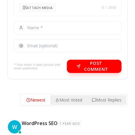
ATTACH MEDIA
0
/ 2000
POST
* Your email is kept private and
never published.
COMMENT
Newest
Most Voted
Most Replies
WordPress SEO
1 YEAR AGO
W