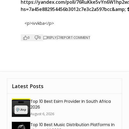
https://yandex.com/poll/76RuKke5vYn6W1hp2w
hs=7a45e882954456b3012c7e3c2a597bcc&amp; 
<p>ivvkba</p>
0
0
REPLY
REPORT COMMENT
Latest Posts
Top 10 Best Esim Provider In South Africa
2026
August 6, 2026
Top 10 Best Music Distribution Platforms In