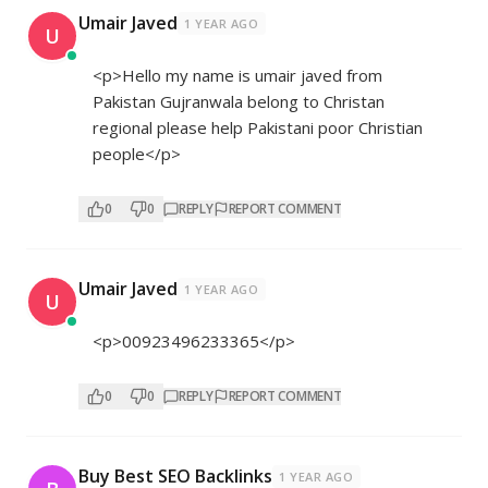
Umair Javed
1 YEAR AGO
U
<p>Hello my name is umair javed from
Pakistan Gujranwala belong to Christan
regional please help Pakistani poor Christian
people</p>
0
0
REPLY
REPORT COMMENT
Umair Javed
1 YEAR AGO
U
<p>00923496233365</p>
0
0
REPLY
REPORT COMMENT
Buy Best SEO Backlinks
1 YEAR AGO