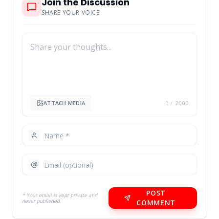
Join the Discussion
SHARE YOUR VOICE
ATTACH MEDIA
0
/ 2000
POST
* Your email is kept private and
never published.
COMMENT