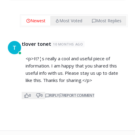
Newest
Most Voted
Most Replies
tlover tonet
10 MONTHS AGO
T
<p>It?¦s really a cool and useful piece of
information. I am happy that you shared this
useful info with us. Please stay us up to date
like this. Thanks for sharing.</p>
0
0
REPLY
REPORT COMMENT