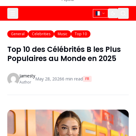
General
Celebrities
Music
Top 10
Top 10 des Célébrités B les Plus
Populaires au Monde en 2025
Jamesty
May 28, 2026
6
min read
FR
Author