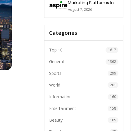
Marketing Platforms In
The World 2026
August 7, 2026
Categories
Top 10
1617
General
1362
Sports
299
World
201
Information
160
Entertainment
158
Beauty
109