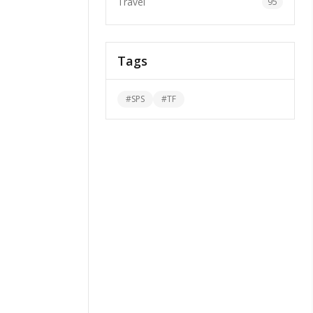
Travel
95
Tags
#
SPS
#
TF