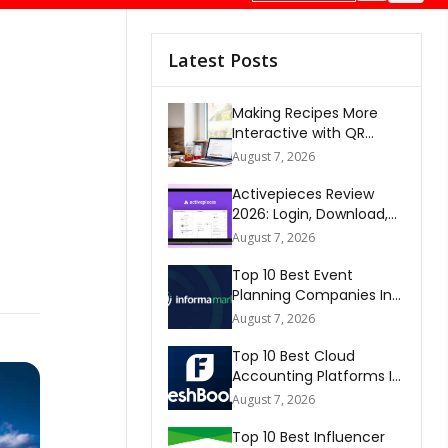
Latest Posts
Making Recipes More
Interactive with QR
Codes
August 7, 2026
Activepieces Review
2026: Login, Download,
AI, Pricing, Automation &
August 7, 2026
FAQs
Top 10 Best Event
Planning Companies In
The World 2026
August 7, 2026
Top 10 Best Cloud
Accounting Platforms In
The World 2026
August 7, 2026
Top 10 Best Influencer