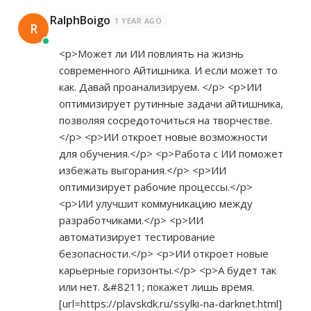
RalphBoigo
1 YEAR AGO
R
<p>Может ли ИИ повлиять на жизнь
современного Айтишника. И если может то
как. Давай проанализируем. </p> <p>ИИ
оптимизирует рутинные задачи айтишника,
позволяя сосредоточиться на творчестве.
</p> <p>ИИ откроет новые возможности
для обучения.</p> <p>Работа с ИИ поможет
избежать выгорания.</p> <p>ИИ
оптимизирует рабочие процессы.</p>
<p>ИИ улучшит коммуникацию между
разработчиками.</p> <p>ИИ
автоматизирует тестирование
безопасности.</p> <p>ИИ откроет новые
карьерные горизонты.</p> <p>А будет так
или нет. &#8211; покажет лишь время.
[url=
https://plavskdk.ru/ssylki-na-darknet.html]