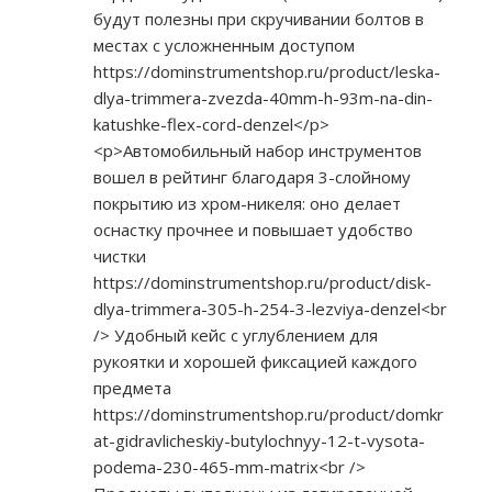
будут полезны при скручивании болтов в
местах с усложненным доступом
https://dominstrumentshop.ru/product/leska-
dlya-trimmera-zvezda-40mm-h-93m-na-din-
katushke-flex-cord-denzel</p>
<p>Автомобильный набор инструментов
вошел в рейтинг благодаря 3-слойному
покрытию из хром-никеля: оно делает
оснастку прочнее и повышает удобство
чистки
https://dominstrumentshop.ru/product/disk-
dlya-trimmera-305-h-254-3-lezviya-denzel<br
/> Удобный кейс с углублением для
рукоятки и хорошей фиксацией каждого
предмета
https://dominstrumentshop.ru/product/domkr
at-gidravlicheskiy-butylochnyy-12-t-vysota-
podema-230-465-mm-matrix<br
/>