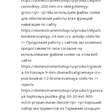
https://dominstrumentshop.ru/product/klyuch-
razvodnoy-200-mm-crv-oblegchennyy-
gross</p>
<p>Мы используем файлы cookie
для обеспечения работы всех функций
навигации по сайту
https://dominstrumentshop.ru/product/klyuch-
kombinirovannyy-24-mm-crv-antislip-stels<br
/> Продолжая работу с сайтом, вы косвенно
предоставляете свое согласие на
использование файлов cookie на этом веб-
сайте
https://dominstrumentshop.ru/product/golovk
a-tortsevaya-9-mm-dvenadtsatigrannaya-crv-
pod-kvadrat-12-hromirovannaya-stels<br
/>
скрыть
https://dominstrumentshop.ru/product/gazova
ya-teplovaya-pushka-ghg-30-30-kvt-900-
m3ch-propan-butan-denzel</p>
<p>Хороший
набор инструментов из Германии оснащен