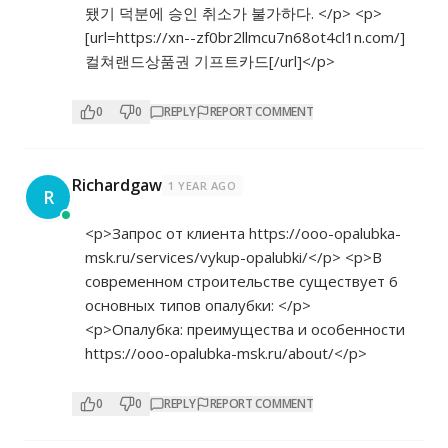
됐기 덕분에 승인 취소가 불가하다. </p> <p>
[url=
https://xn--zf0br2llmcu7n68ot4cl1n.com/]
컬쳐랜드상품권
기프트카드[/url]</p>
0
0
REPLY
REPORT COMMENT
Richardgaw
1 YEAR AGO
R
<p>Запрос от клиента
https://ooo-opalubka-
msk.ru/services/vykup-opalubki/</p>
<p>В
современном строительстве существует 6
основных типов опалубки: </p>
<p>Опалубка: преимущества и особенности
https://ooo-opalubka-msk.ru/about/</p>
0
0
REPLY
REPORT COMMENT