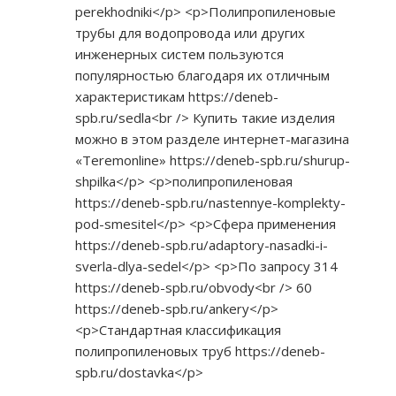
perekhodniki</p>
<p>Полипропиленовые
трубы для водопровода или других
инженерных систем пользуются
популярностью благодаря их отличным
характеристикам
https://deneb-
spb.ru/sedla<br
/> Купить такие изделия
можно в этом разделе интернет-магазина
«Teremonline»
https://deneb-spb.ru/shurup-
shpilka</p>
<p>полипропиленовая
https://deneb-spb.ru/nastennye-komplekty-
pod-smesitel</p>
<p>Сфера применения
https://deneb-spb.ru/adaptory-nasadki-i-
sverla-dlya-sedel</p>
<p>По запросу 314
https://deneb-spb.ru/obvody<br
/> 60
https://deneb-spb.ru/ankery</p>
<p>Стандартная классификация
полипропиленовых труб
https://deneb-
spb.ru/dostavka</p>