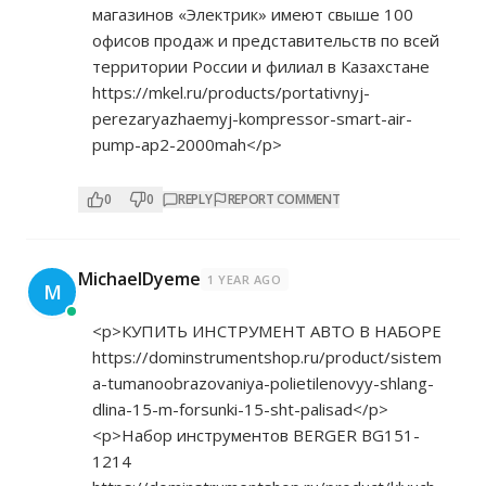
магазинов «Электрик» имеют свыше 100
офисов продаж и представительств по всей
территории России и филиал в Казахстане
https://mkel.ru/products/portativnyj-
perezaryazhaemyj-kompressor-smart-air-
pump-ap2-2000mah</p>
0
0
REPLY
REPORT COMMENT
MichaelDyeme
1 YEAR AGO
M
<p>КУПИТЬ ИНСТРУМЕНТ АВТО В НАБОРЕ
https://dominstrumentshop.ru/product/sistem
a-tumanoobrazovaniya-polietilenovyy-shlang-
dlina-15-m-forsunki-15-sht-palisad</p>
<p>Набор инструментов BERGER BG151-
1214