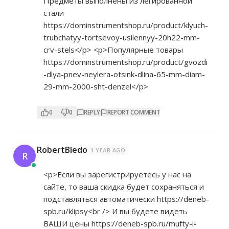
Предметы выполнены из легированной
стали
https://dominstrumentshop.ru/product/klyuch-
trubchatyy-tortsevoy-usilennyy-20h22-mm-
crv-stels</p>
<p>Популярные товары
https://dominstrumentshop.ru/product/gvozdi
-dlya-pnev-neylera-otsink-dlina-65-mm-diam-
29-mm-2000-sht-denzel</p>
0
0
REPLY
REPORT COMMENT
RobertBledo
1 YEAR AGO
R
<p>Если вы зарегистрируетесь у нас на
сайте, то ваша скидка будет сохраняться и
подставляться автоматически
https://deneb-
spb.ru/klipsy<br
/> И вы будете видеть
ВАШИ цены
https://deneb-spb.ru/mufty-i-