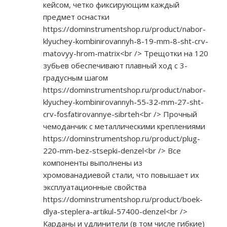
кейсом, четко фиксирующим каждый
предмет оснастки
https://dominstrumentshop.ru/product/nabor-
klyuchey-kombinirovannyh-8-19-mm-8-sht-crv-
matovyy-hrom-matrix<br
/> Трещотки на 120
зубьев обеспечивают плавный ход с 3-
градусным шагом
https://dominstrumentshop.ru/product/nabor-
klyuchey-kombinirovannyh-55-32-mm-27-sht-
crv-fosfatirovannye-sibrteh<br
/> Прочный
чемоданчик с металлическими креплениями
https://dominstrumentshop.ru/product/plug-
220-mm-bez-stsepki-denzel<br
/> Все
компоненты выполнены из
хромованадиевой стали, что повышает их
эксплуатационные свойства
https://dominstrumentshop.ru/product/boek-
dlya-steplera-artikul-57400-denzel<br
/>
Карданы и удлинители (в том числе гибкие)