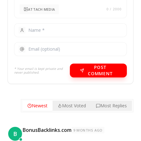
ATTACH MEDIA
0
/ 2000
POST
* Your email is kept private and
never published.
COMMENT
Newest
Most Voted
Most Replies
BonusBacklinks.com
9 MONTHS AGO
B