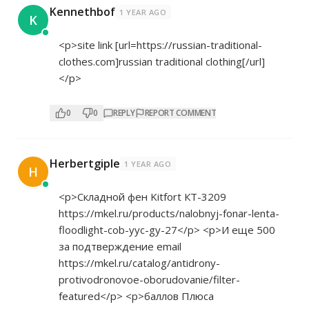
Kennethbof
1 YEAR AGO
K
<p>site link [url=
https://russian-traditional-
clothes.com]russian
traditional clothing[/url]
</p>
0
0
REPLY
REPORT COMMENT
Herbertgiple
1 YEAR AGO
H
<p>Складной фен Kitfort КТ-3209
https://mkel.ru/products/nalobnyj-fonar-lenta-
floodlight-cob-yyc-gy-27</p>
<p>И еще 500
за подтверждение email
https://mkel.ru/catalog/antidrony-
protivodronovoe-oborudovanie/filter-
featured</p>
<p>баллов Плюса