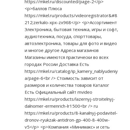
https://mkel.ru/discounted/page-2</p>
<p>баллов Плюса
https://mkel.ru/products/videoregistrator&#8
212;zerkalo-xpx-zx968</p>
<p>Ассортимент
Электроника, бытовая техника, игры и софт,
аудиотехника, посуда, спорттовары,
автоэлектроника, товары для фото и видео
и многое другое Адреса магазинов
Магазины имеются практически во всех
городах России Доставка Есть
https://mkel.ru/catalog/ip_kamery_nablyudeniy
a/page-6<br
/> Стоимость зависит от
размеров и количества товаров Каталог
Есть Официальный сайт mvideo
https://mkel.ru/products/lazernyj-stroitelnyj-
dalnomer-ermenrich-lr1500<br
/> ru
https://mkel.ru/products/8-kanalnyj-podavitel-
dronov-ryukzak-antidron-gp-400-8-400w-
v5</p>
<p>Компания «Минимакс» и сеть