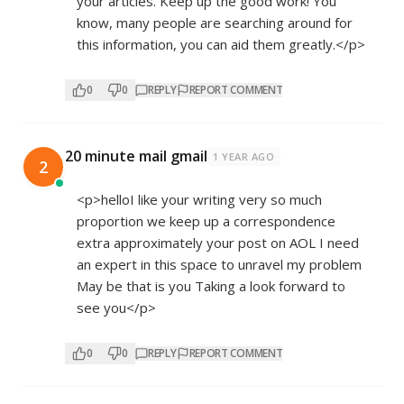
your articles. Keep up the good work! You
know, many people are searching around for
this information, you can aid them greatly.</p>
0
0
REPLY
REPORT COMMENT
20 minute mail gmail
1 YEAR AGO
2
<p>helloI like your writing very so much
proportion we keep up a correspondence
extra approximately your post on AOL I need
an expert in this space to unravel my problem
May be that is you Taking a look forward to
see you</p>
0
0
REPLY
REPORT COMMENT