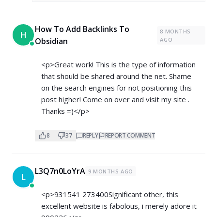
How To Add Backlinks To
8 MONTHS
H
Obsidian
AGO
<p>Great work! This is the type of information
that should be shared around the net. Shame
on the search engines for not positioning this
post higher! Come on over and visit my site .
Thanks =)</p>
8
37
REPLY
REPORT COMMENT
L3Q7n0LoYrA
9 MONTHS AGO
L
<p>931541 273400Significant other, this
excellent website is fabolous, i merely adore it