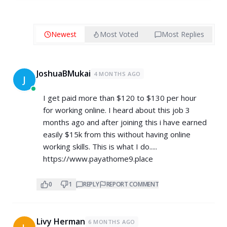
Newest
Most Voted
Most Replies
JoshuaBMukai
4 MONTHS AGO
J
I get paid more than $120 to $130 per hour
for working online. I heard about this job 3
months ago and after joining this i have earned
easily $15k from this without having online
working skills. This is what I do.....
https://www.payathome9.place
0
1
REPLY
REPORT COMMENT
Livy Herman
6 MONTHS AGO