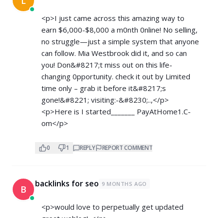
L
<p>I just came across this amazing way to
earn $6,000-$8,000 a m0nth 0nline! No selling,
no struggle—just a simple system that anyone
can follow. Mia Westbrook did it, and so can
you! Don&#8217;t miss out on this life-
changing 0pportunity. check it out by Limited
time only – grab it before it&#8217;s
gone!&#8221; visiting:-&#8230;..,</p>
<p>Here is I started_______ ­P­a­y­A­t­H­o­m­e­1­.­C­
om</p>
0
1
REPLY
REPORT COMMENT
backlinks for seo
9 MONTHS AGO
B
<p>would love to perpetually get updated