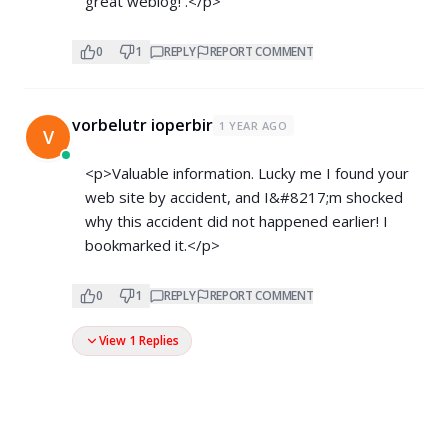
great weblog! .</p>
0
1
REPLY
REPORT COMMENT
vorbelutr ioperbir
1 YEAR AGO
V
<p>Valuable information. Lucky me I found your
web site by accident, and I&#8217;m shocked
why this accident did not happened earlier! I
bookmarked it.</p>
0
1
REPLY
REPORT COMMENT
View 1 Replies