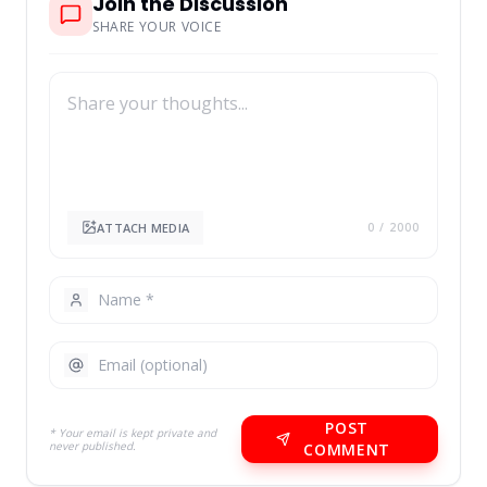
Join the Discussion
SHARE YOUR VOICE
ATTACH MEDIA
0
/ 2000
POST
* Your email is kept private and
never published.
COMMENT