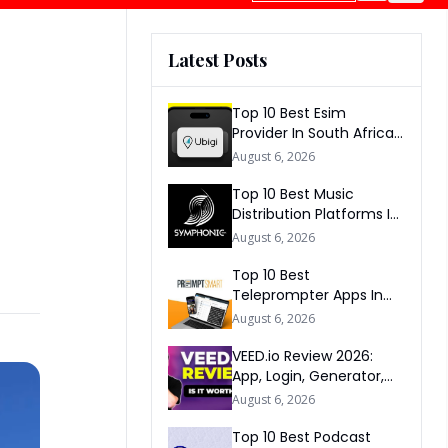
Latest Posts
Top 10 Best Esim
Provider In South Africa
2026
August 6, 2026
Top 10 Best Music
Distribution Platforms In
The World 2026
August 6, 2026
Top 10 Best
Teleprompter Apps In
2026
August 6, 2026
VEED.io Review 2026:
App, Login, Generator,
Download, AI & FAQs
August 6, 2026
Top 10 Best Podcast