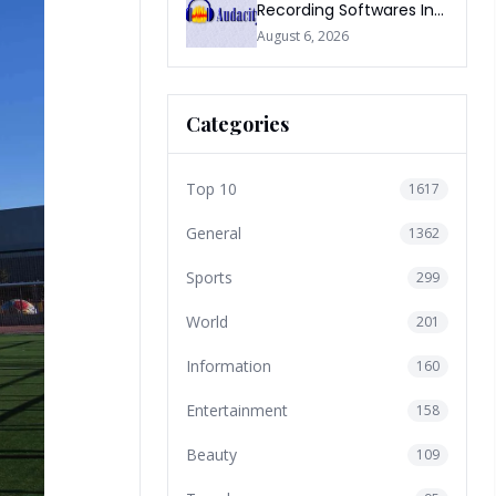
Recording Softwares In
2026
August 6, 2026
Categories
Top 10
1617
General
1362
Sports
299
World
201
Information
160
Entertainment
158
Beauty
109