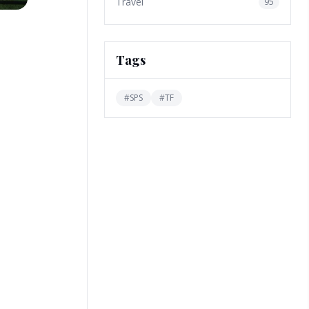
Travel
95
Tags
#
SPS
#
TF