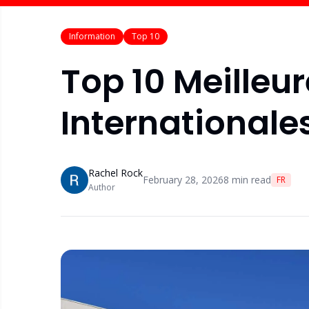
Information
Top 10
Top 10 Meilleur
International
Rachel Rock
February 28, 2026
8
min read
FR
Author