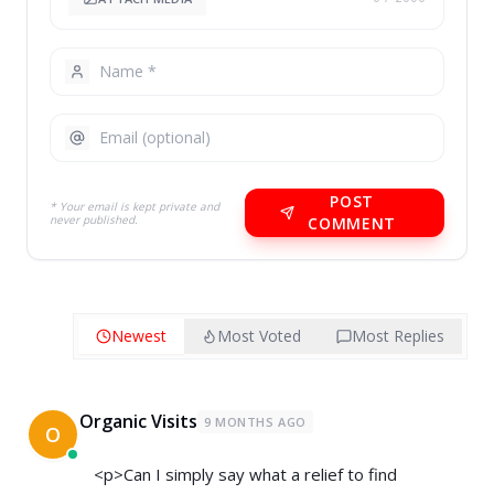
POST
* Your email is kept private and
never published.
COMMENT
Newest
Most Voted
Most Replies
Organic Visits
9 MONTHS AGO
O
<p>Can I simply say what a relief to find