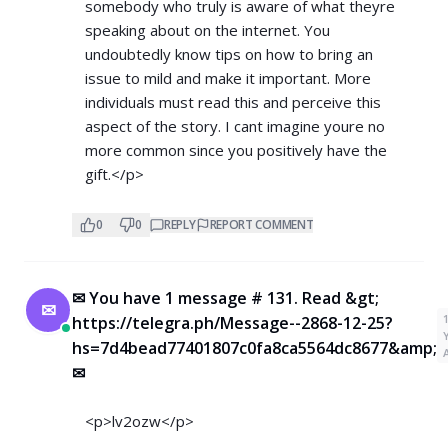
somebody who truly is aware of what theyre
speaking about on the internet. You
undoubtedly know tips on how to bring an
issue to mild and make it important. More
individuals must read this and perceive this
aspect of the story. I cant imagine youre no
more common since you positively have the
gift.</p>
0
0
REPLY
REPORT COMMENT
✉ You have 1 message # 131. Read &gt;
✉
https://telegra.ph/Message--2868-12-25?
hs=7d4bead77401807c0fa8ca5564dc8677&amp;
✉
<p>lv2ozw</p>