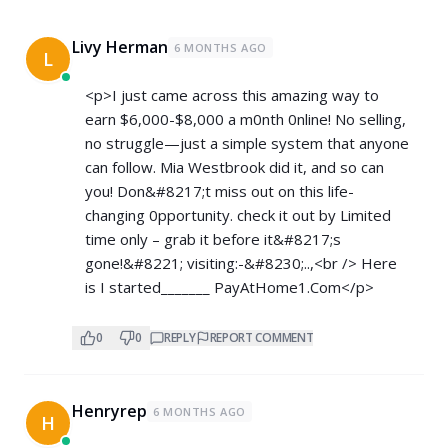
Livy Herman
6 MONTHS AGO
L
<p>I just came across this amazing way to
earn $6,000-$8,000 a m0nth 0nline! No selling,
no struggle—just a simple system that anyone
can follow. Mia Westbrook did it, and so can
you! Don&#8217;t miss out on this life-
changing 0pportunity. check it out by Limited
time only – grab it before it&#8217;s
gone!&#8221; visiting:-&#8230;..,<br /> Here
is I started_______ ­P­a­y­A­t­H­o­m­e­1­.­C­om</p>
0
0
REPLY
REPORT COMMENT
Henryrep
6 MONTHS AGO
H