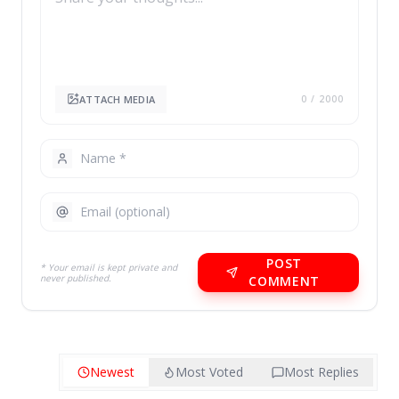
ATTACH MEDIA
0
/ 2000
POST
* Your email is kept private and
never published.
COMMENT
Newest
Most Voted
Most Replies