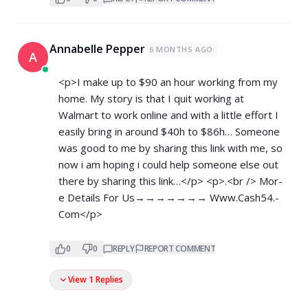
Annabelle Pepper
6 MONTHS AGO
A
<p>I make up to $90 an hour working from my
home. My story is that I quit working at
Walmart to work online and with a little effort I
easily bring in around $40h to $86h… Someone
was good to me by sharing this link with me, so
now i am hoping i could help someone else out
there by sharing this link…</p> <p>.<br /> M­­­­­­o­­­­­­r­­­­­­
e­ D­­­­­­e­­­­­­t­­­­­­a­­­­­­i­­­­­­l­­­­­­s For Us→→→→→→→ W­­w­w­.­­­C­­a­­s­­h­­­5­­­4­.­­
C­­­­o­­­m</p>
0
0
REPLY
REPORT COMMENT
View 1 Replies