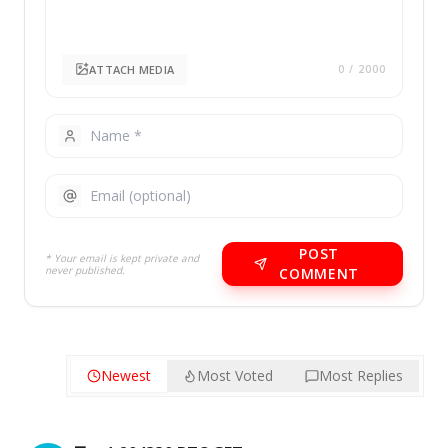
ATTACH MEDIA
0
/ 2000
POST
* Your email is kept private and
never published.
COMMENT
Newest
Most Voted
Most Replies