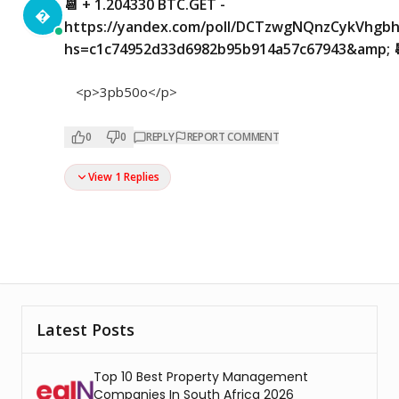
📆 + 1.204330 BTC.GET -

https://yandex.com/poll/DCTzwgNQnzCykVhgb
hs=c1c74952d33d6982b95b914a57c67943&amp; 
<p>3pb50o</p>
0
0
REPLY
REPORT COMMENT
View 1 Replies
Latest Posts
Top 10 Best Property Management
Companies In South Africa 2026