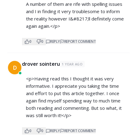
A number of them are rife with spelling issues
and I in finding it very troublesome to inform
the reality however I&#8217;ll definitely come
again again.</p>
0
0
REPLY
REPORT COMMENT
drover sointeru
1 YEAR AGO
D
<p>Having read this I thought it was very
informative. I appreciate you taking the time
and effort to put this article together. I once
again find myself spending way to much time
both reading and commenting. But so what, it
was still worth it!</p>
0
0
REPLY
REPORT COMMENT