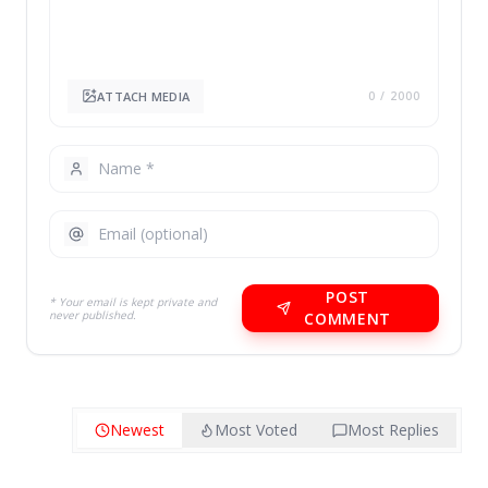
ATTACH MEDIA
0
/ 2000
POST
* Your email is kept private and
never published.
COMMENT
Newest
Most Voted
Most Replies