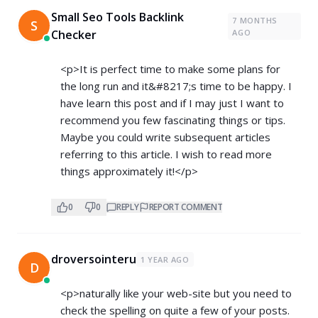
Small Seo Tools Backlink
7 MONTHS
S
Checker
AGO
<p>It is perfect time to make some plans for
the long run and it&#8217;s time to be happy. I
have learn this post and if I may just I want to
recommend you few fascinating things or tips.
Maybe you could write subsequent articles
referring to this article. I wish to read more
things approximately it!</p>
0
0
REPLY
REPORT COMMENT
droversointeru
1 YEAR AGO
D
<p>naturally like your web-site but you need to
check the spelling on quite a few of your posts.