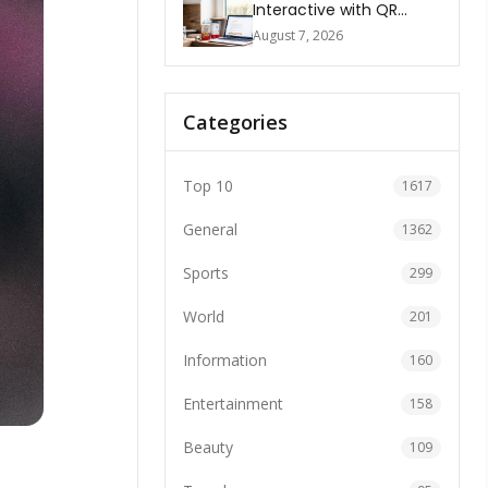
Interactive with QR
Codes
August 7, 2026
Categories
Top 10
1617
General
1362
Sports
299
World
201
Information
160
Entertainment
158
Beauty
109