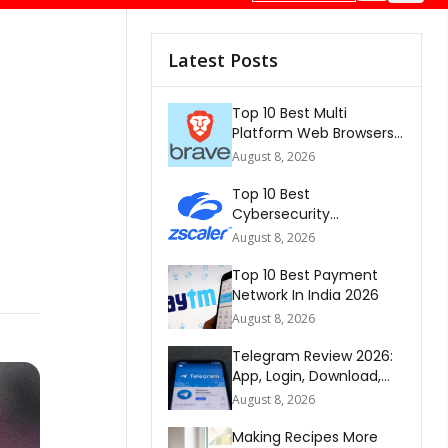
Latest Posts
Top 10 Best Multi
Platform Web Browsers
In The world 2026
August 8, 2026
Top 10 Best
Cybersecurity
Companies In America
August 8, 2026
2026
Top 10 Best Payment
Network In India 2026
August 8, 2026
Telegram Review 2026:
App, Login, Download,
Web, Signup & FAQs
August 8, 2026
Making Recipes More