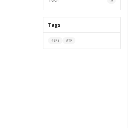
Travel
95
Tags
#
SPS
#
TF