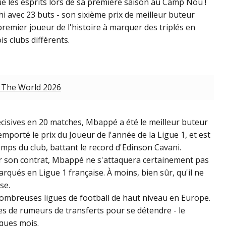
é les esprits lors de sa première saison au Camp Nou !
hi
avec 23 buts - son sixième prix de meilleur buteur
premier joueur de l'histoire à marquer des triplés en
s clubs différents.
 The World 2026
décisives en 20 matches, Mbappé a été le meilleur buteur
emporté le prix du Joueur de l'année de la Ligue 1, et est
emps du club, battant le record d'Edinson Cavani.
r son contrat, Mbappé ne s'attaquera certainement pas
rqués en Ligue 1 française. À moins, bien sûr, qu'il ne
se.
nombreuses ligues de football de haut niveau en Europe.
es de rumeurs de transferts pour se détendre - le
lques mois.