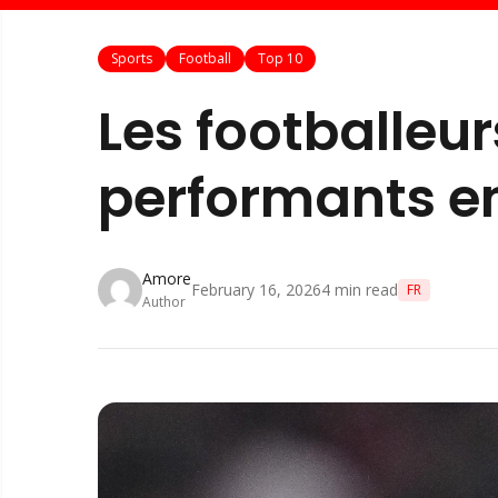
Sports
Football
Top 10
Les footballeur
performants e
Amore
February 16, 2026
4
min read
FR
Author