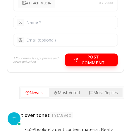
ATTACH MEDIA
0
/ 2000
POST
* Your email is kept private and
never published.
COMMENT
Newest
Most Voted
Most Replies
tlover tonet
1 YEAR AGO
T
<p>Absolutely pent content material, Really