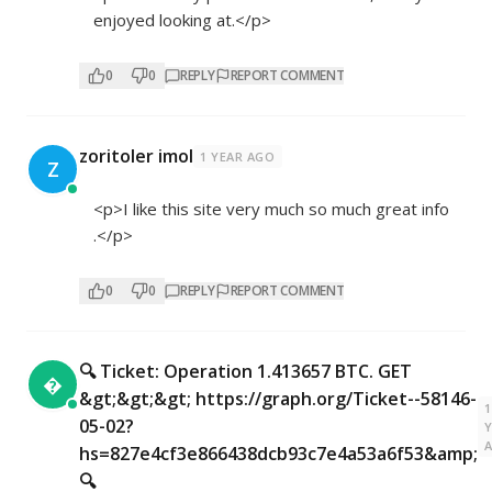
enjoyed looking at.</p>
0
0
REPLY
REPORT COMMENT
zoritoler imol
1 YEAR AGO
Z
<p>I like this site very much so much great info
.</p>
0
0
REPLY
REPORT COMMENT
🔍 Ticket: Operation 1.413657 BTC. GET

&gt;&gt;&gt; https://graph.org/Ticket--58146-
1
05-02?
hs=827e4cf3e866438dcb93c7e4a53a6f53&amp;
🔍